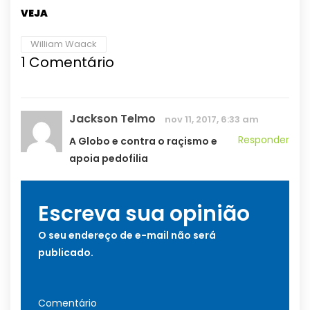
VEJA
William Waack
1
Comentário
Jackson Telmo
nov 11, 2017, 6:33 am
Responder
A Globo e contra o raçismo e
apoia pedofilia
Escreva sua opinião
O seu endereço de e-mail não será
publicado.
Comentário