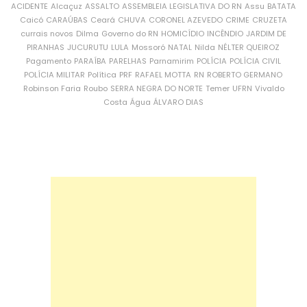
ACIDENTE
Alcaçuz
ASSALTO
ASSEMBLEIA LEGISLATIVA DO RN
Assu
BATATA
Caicó
CARAÚBAS
Ceará
CHUVA
CORONEL AZEVEDO
CRIME
CRUZETA
currais novos
Dilma
Governo do RN
HOMICÍDIO
INCÊNDIO
JARDIM DE
PIRANHAS
JUCURUTU
LULA
Mossoró
NATAL
Nilda
NÉLTER QUEIROZ
Pagamento
PARAÍBA
PARELHAS
Parnamirim
POLÍCIA
POLÍCIA CIVIL
POLÍCIA MILITAR
Política
PRF
RAFAEL MOTTA
RN
ROBERTO GERMANO
Robinson Faria
Roubo
SERRA NEGRA DO NORTE
Temer
UFRN
Vivaldo
Costa
Água
ÁLVARO DIAS