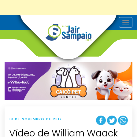
T
o
g
g
l
e
n
a
v
i
g
a
t
i
o
n
10 DE NOVEMBRO DE 2017
Vídeo de William Waack