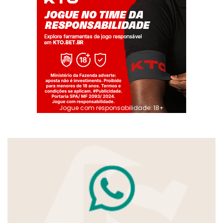
Jogue com responsabilidade. 18+