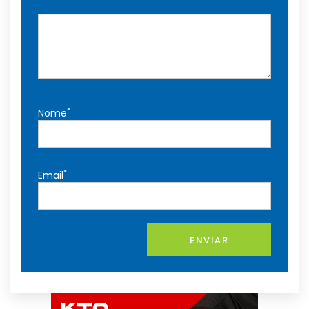
*
Nome
*
Email
ENVIAR