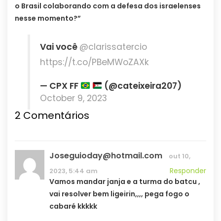
o Brasil colaborando com a defesa dos israelenses
nesse momento?”
Vai você
@clarissatercio
https://t.co/PBeMWoZAXk
— CPX FF
(@cateixeira207)
October 9, 2023
2 Comentários
Joseguioday@hotmail.com
out 10,
Responder
2023, 5:44 am
Vamos mandar janja e a turma do batcu ,
vai resolver bem ligeirin,,,, pega fogo o
cabaré kkkkk