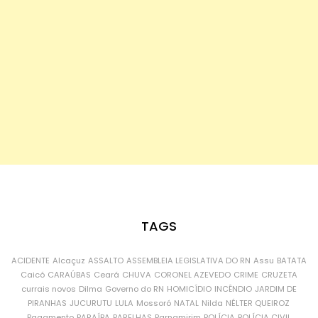
TAGS
ACIDENTE
Alcaçuz
ASSALTO
ASSEMBLEIA LEGISLATIVA DO RN
Assu
BATATA
Caicó
CARAÚBAS
Ceará
CHUVA
CORONEL AZEVEDO
CRIME
CRUZETA
currais novos
Dilma
Governo do RN
HOMICÍDIO
INCÊNDIO
JARDIM DE
PIRANHAS
JUCURUTU
LULA
Mossoró
NATAL
Nilda
NÉLTER QUEIROZ
Pagamento
PARAÍBA
PARELHAS
Parnamirim
POLÍCIA
POLÍCIA CIVIL