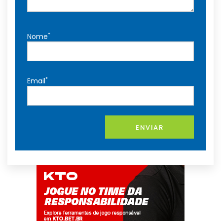
*
Nome
*
Email
ENVIAR