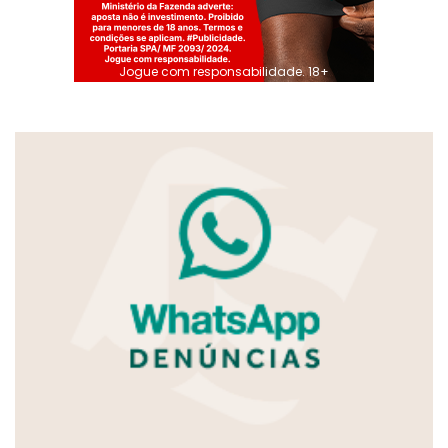
Jogue com responsabilidade. 18+