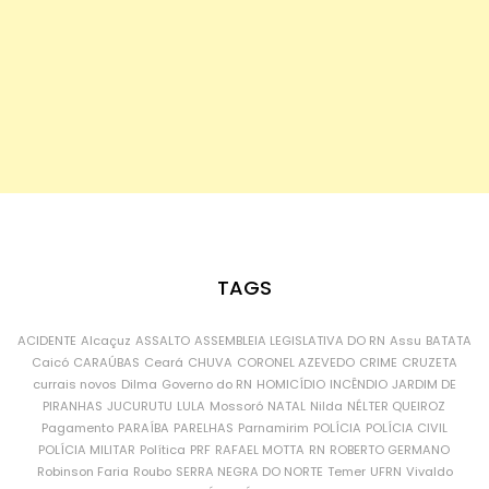
TAGS
ACIDENTE
Alcaçuz
ASSALTO
ASSEMBLEIA LEGISLATIVA DO RN
Assu
BATATA
Caicó
CARAÚBAS
Ceará
CHUVA
CORONEL AZEVEDO
CRIME
CRUZETA
currais novos
Dilma
Governo do RN
HOMICÍDIO
INCÊNDIO
JARDIM DE
PIRANHAS
JUCURUTU
LULA
Mossoró
NATAL
Nilda
NÉLTER QUEIROZ
Pagamento
PARAÍBA
PARELHAS
Parnamirim
POLÍCIA
POLÍCIA CIVIL
POLÍCIA MILITAR
Política
PRF
RAFAEL MOTTA
RN
ROBERTO GERMANO
Robinson Faria
Roubo
SERRA NEGRA DO NORTE
Temer
UFRN
Vivaldo