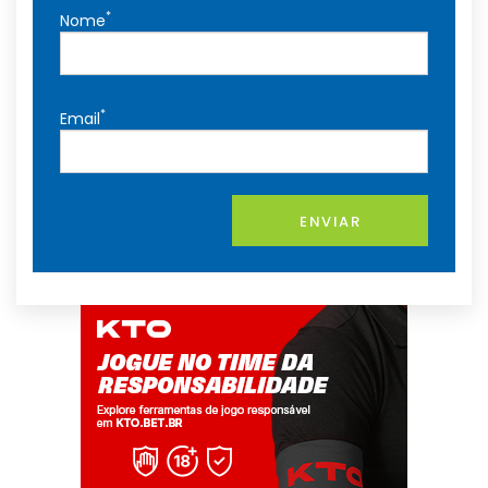
*
Nome
*
Email
ENVIAR