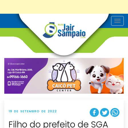
T
o
g
g
l
e
n
a
v
i
g
a
t
i
o
n
19 DE SETEMBRO DE 2022
Filho do prefeito de SGA