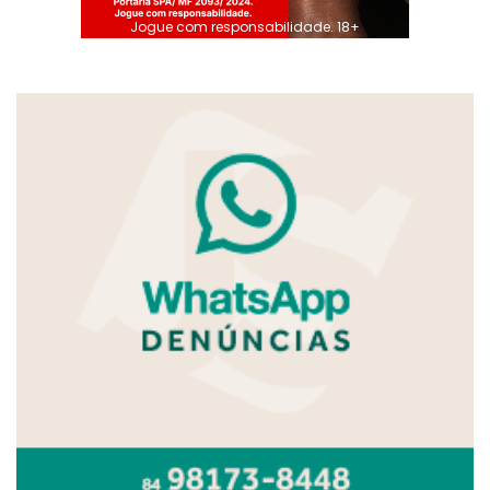
Jogue com responsabilidade. 18+