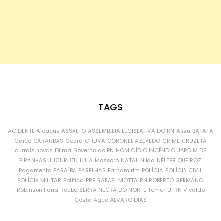
TAGS
ACIDENTE
Alcaçuz
ASSALTO
ASSEMBLEIA LEGISLATIVA DO RN
Assu
BATATA
Caicó
CARAÚBAS
Ceará
CHUVA
CORONEL AZEVEDO
CRIME
CRUZETA
currais novos
Dilma
Governo do RN
HOMICÍDIO
INCÊNDIO
JARDIM DE
PIRANHAS
JUCURUTU
LULA
Mossoró
NATAL
Nilda
NÉLTER QUEIROZ
Pagamento
PARAÍBA
PARELHAS
Parnamirim
POLÍCIA
POLÍCIA CIVIL
POLÍCIA MILITAR
Política
PRF
RAFAEL MOTTA
RN
ROBERTO GERMANO
Robinson Faria
Roubo
SERRA NEGRA DO NORTE
Temer
UFRN
Vivaldo
Costa
Água
ÁLVARO DIAS