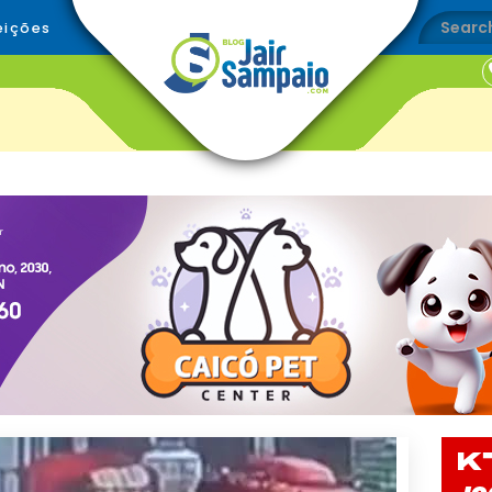
eições