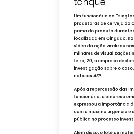
tanque
Um funcionário da Tsingtao
produtoras de cerveja da C
prima do produto durante s
localizada em Qingdao, na 
vídeo da ação viralizou n
milhares de visualizações 
feira, 20, a empresa decl
investigação sobre o caso
notícias
AFP
.
Após a repercussão das i
funcionário, a empresa emi
expressou a importância d
com a máxima urgência e 
pública no processo invest
Além disso, o lote de mat