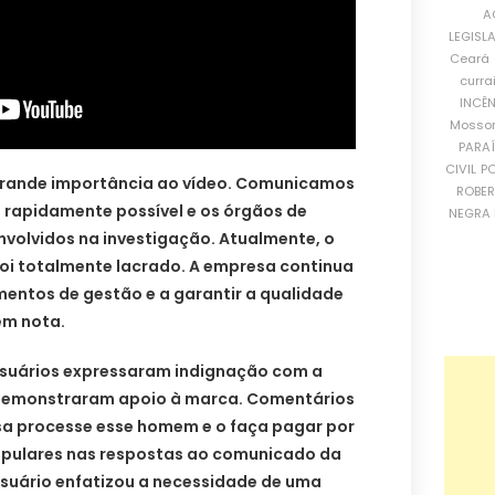
A
LEGISL
Ceará
curra
INCÊ
Mosso
PARA
CIVIL
PO
grande importância ao vídeo. Comunicamos
ROBE
is rapidamente possível e os órgãos de
NEGRA 
nvolvidos na investigação. Atualmente, o
foi totalmente lacrado. A empresa continua
mentos de gestão e a garantir a qualidade
em nota.
 usuários expressaram indignação com a
 demonstraram apoio à marca. Comentários
a processe esse homem e o faça pagar por
opulares nas respostas ao comunicado da
suário enfatizou a necessidade de uma