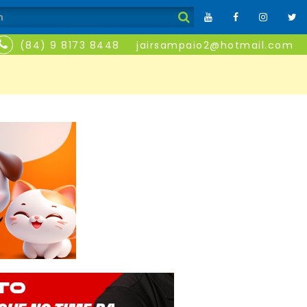
(84) 9 8173 8448
jairsampaio2@hotmail.com