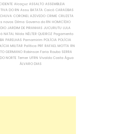
CIDENTE
Alcaçuz
ASSALTO
ASSEMBLEIA
ATIVA DO RN
Assu
BATATA
Caicó
CARAÚBAS
CHUVA
CORONEL AZEVEDO
CRIME
CRUZETA
is novos
Dilma
Governo do RN
HOMICÍDIO
NDIO
JARDIM DE PIRANHAS
JUCURUTU
LULA
ró
NATAL
Nilda
NÉLTER QUEIROZ
Pagamento
ÍBA
PARELHAS
Parnamirim
POLÍCIA
POLÍCIA
LÍCIA MILITAR
Política
PRF
RAFAEL MOTTA
RN
RTO GERMANO
Robinson Faria
Roubo
SERRA
DO NORTE
Temer
UFRN
Vivaldo Costa
Água
ÁLVARO DIAS