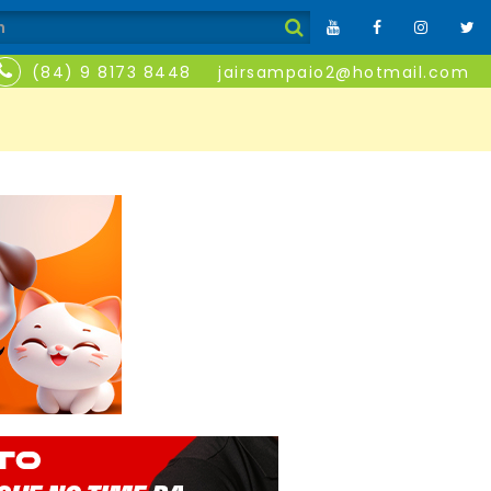
(84) 9 8173 8448
jairsampaio2@hotmail.com