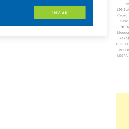
A
LEGISL
ENVIAR
Ceará
curra
INCÊ
Mosso
PARA
CIVIL
PO
ROBE
NEGRA 