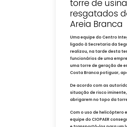
torre de usin
resgatados d
Areia Branca
Uma equipe do Centro Inte
ligado à Secretaria da Seg
realizou, na tarde desta te
funcionários de uma empre
uma torre de geração de en
Costa Branca potiguar, apó
De acordo com as autorida
situação de risco iminente
abrigarem no topo da torre
Com o uso de helicóptero e
equipe do CIOPAER consegu
e transportá-los para um l