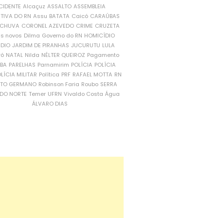
CIDENTE
Alcaçuz
ASSALTO
ASSEMBLEIA
ATIVA DO RN
Assu
BATATA
Caicó
CARAÚBAS
CHUVA
CORONEL AZEVEDO
CRIME
CRUZETA
is novos
Dilma
Governo do RN
HOMICÍDIO
NDIO
JARDIM DE PIRANHAS
JUCURUTU
LULA
ró
NATAL
Nilda
NÉLTER QUEIROZ
Pagamento
ÍBA
PARELHAS
Parnamirim
POLÍCIA
POLÍCIA
LÍCIA MILITAR
Política
PRF
RAFAEL MOTTA
RN
RTO GERMANO
Robinson Faria
Roubo
SERRA
DO NORTE
Temer
UFRN
Vivaldo Costa
Água
ÁLVARO DIAS