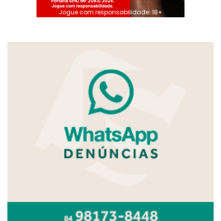
Jogue com responsabilidade. 18+