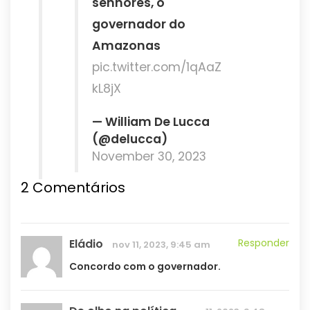
senhores, o
governador do
Amazonas
pic.twitter.com/1qAaZ
kL8jX
— William De Lucca
(@delucca)
November 30, 2023
2 Comentários
Eládio
Responder
nov 11, 2023, 9:45 am
Concordo com o governador.