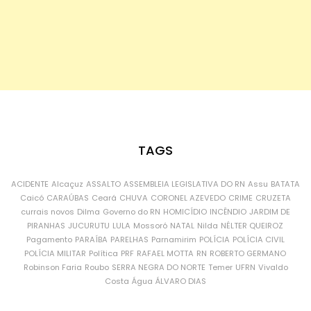
TAGS
ACIDENTE
Alcaçuz
ASSALTO
ASSEMBLEIA LEGISLATIVA DO RN
Assu
BATATA
Caicó
CARAÚBAS
Ceará
CHUVA
CORONEL AZEVEDO
CRIME
CRUZETA
currais novos
Dilma
Governo do RN
HOMICÍDIO
INCÊNDIO
JARDIM DE
PIRANHAS
JUCURUTU
LULA
Mossoró
NATAL
Nilda
NÉLTER QUEIROZ
Pagamento
PARAÍBA
PARELHAS
Parnamirim
POLÍCIA
POLÍCIA CIVIL
POLÍCIA MILITAR
Política
PRF
RAFAEL MOTTA
RN
ROBERTO GERMANO
Robinson Faria
Roubo
SERRA NEGRA DO NORTE
Temer
UFRN
Vivaldo
Costa
Água
ÁLVARO DIAS