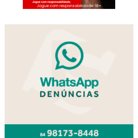
Jogue com responsabilidade. 18+