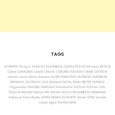
TAGS
ACIDENTE
Alcaçuz
ASSALTO
ASSEMBLEIA LEGISLATIVA DO RN
Assu
BATATA
Caicó
CARAÚBAS
Ceará
CHUVA
CORONEL AZEVEDO
CRIME
CRUZETA
currais novos
Dilma
Governo do RN
HOMICÍDIO
INCÊNDIO
JARDIM DE
PIRANHAS
JUCURUTU
LULA
Mossoró
NATAL
Nilda
NÉLTER QUEIROZ
Pagamento
PARAÍBA
PARELHAS
Parnamirim
POLÍCIA
POLÍCIA CIVIL
POLÍCIA MILITAR
Política
PRF
RAFAEL MOTTA
RN
ROBERTO GERMANO
Robinson Faria
Roubo
SERRA NEGRA DO NORTE
Temer
UFRN
Vivaldo
Costa
Água
ÁLVARO DIAS