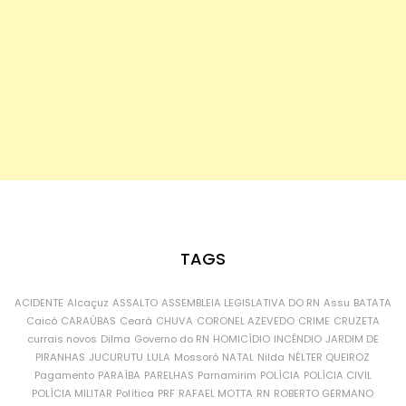
TAGS
ACIDENTE
Alcaçuz
ASSALTO
ASSEMBLEIA LEGISLATIVA DO RN
Assu
BATATA
Caicó
CARAÚBAS
Ceará
CHUVA
CORONEL AZEVEDO
CRIME
CRUZETA
currais novos
Dilma
Governo do RN
HOMICÍDIO
INCÊNDIO
JARDIM DE
PIRANHAS
JUCURUTU
LULA
Mossoró
NATAL
Nilda
NÉLTER QUEIROZ
Pagamento
PARAÍBA
PARELHAS
Parnamirim
POLÍCIA
POLÍCIA CIVIL
POLÍCIA MILITAR
Política
PRF
RAFAEL MOTTA
RN
ROBERTO GERMANO