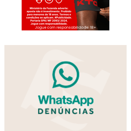
Jogue com responsabilidade. 18+