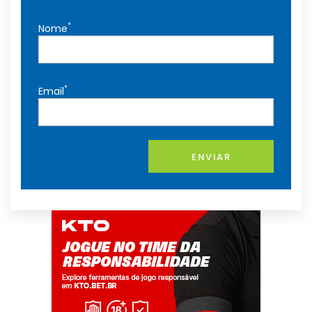
*
Nome
*
Email
ENVIAR