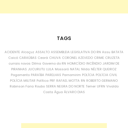
TAGS
ACIDENTE
Alcaçuz
ASSALTO
ASSEMBLEIA LEGISLATIVA DO RN
Assu
BATATA
Caicó
CARAÚBAS
Ceará
CHUVA
CORONEL AZEVEDO
CRIME
CRUZETA
currais novos
Dilma
Governo do RN
HOMICÍDIO
INCÊNDIO
JARDIM DE
PIRANHAS
JUCURUTU
LULA
Mossoró
NATAL
Nilda
NÉLTER QUEIROZ
Pagamento
PARAÍBA
PARELHAS
Parnamirim
POLÍCIA
POLÍCIA CIVIL
POLÍCIA MILITAR
Política
PRF
RAFAEL MOTTA
RN
ROBERTO GERMANO
Robinson Faria
Roubo
SERRA NEGRA DO NORTE
Temer
UFRN
Vivaldo
Costa
Água
ÁLVARO DIAS