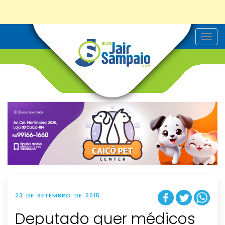
T
o
g
g
l
e
n
a
v
i
g
a
t
i
o
n
23 DE SETEMBRO DE 2015
Deputado quer médicos