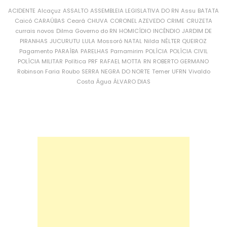
ACIDENTE
Alcaçuz
ASSALTO
ASSEMBLEIA LEGISLATIVA DO RN
Assu
BATATA
Caicó
CARAÚBAS
Ceará
CHUVA
CORONEL AZEVEDO
CRIME
CRUZETA
currais novos
Dilma
Governo do RN
HOMICÍDIO
INCÊNDIO
JARDIM DE
PIRANHAS
JUCURUTU
LULA
Mossoró
NATAL
Nilda
NÉLTER QUEIROZ
Pagamento
PARAÍBA
PARELHAS
Parnamirim
POLÍCIA
POLÍCIA CIVIL
POLÍCIA MILITAR
Política
PRF
RAFAEL MOTTA
RN
ROBERTO GERMANO
Robinson Faria
Roubo
SERRA NEGRA DO NORTE
Temer
UFRN
Vivaldo
Costa
Água
ÁLVARO DIAS