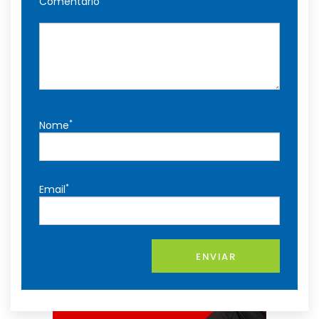
Comentário
*
Nome
*
Email
ENVIAR