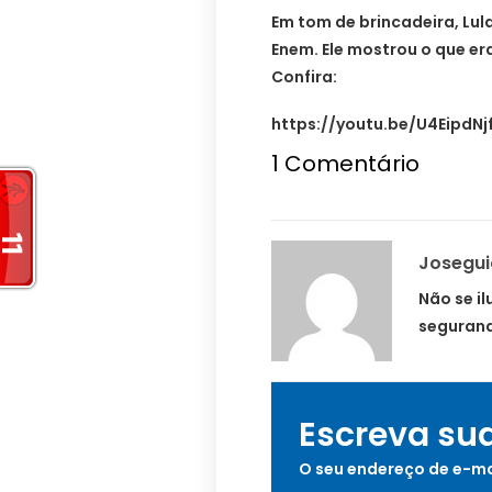
Em tom de brincadeira, Lul
Enem. Ele mostrou o que er
Confira:
https://youtu.be/U4EipdN
1
Comentário
Josegu
Não se i
segurand
Escreva su
O seu endereço de e-ma