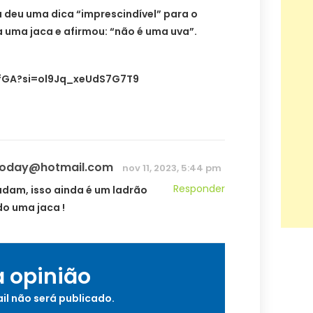
a deu uma dica “imprescindível” para o
a uma jaca e afirmou: “não é uma uva”.
jfGA?si=ol9Jq_xeUdS7G7T9
ioday@hotmail.com
nov 11, 2023, 5:44 pm
Responder
ludam, isso ainda é um ladrão
o uma jaca !
a opinião
il não será publicado.