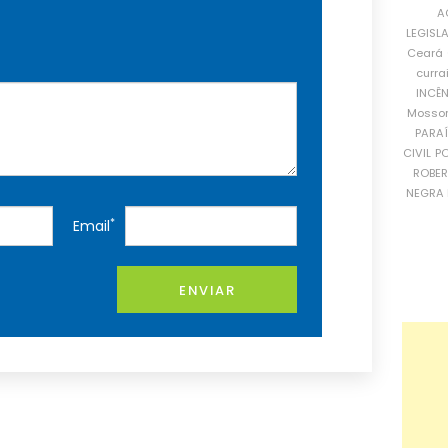
A
LEGISL
Ceará
curra
INCÊ
Mosso
PARA
CIVIL
PO
ROBE
NEGRA 
*
Email
ENVIAR