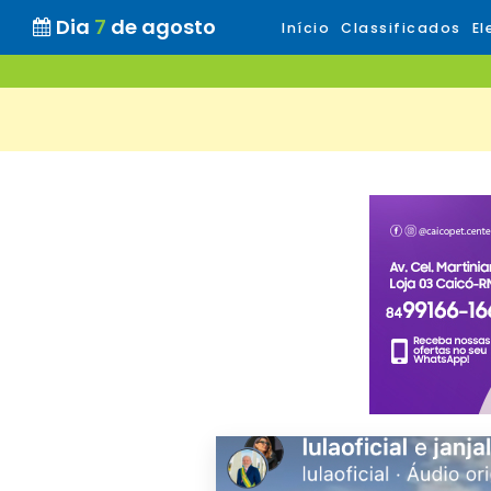
Dia
7
de agosto
Início
Classificados
El