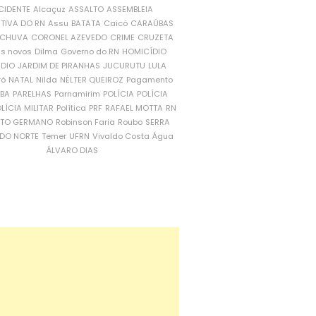
CIDENTE
Alcaçuz
ASSALTO
ASSEMBLEIA
ATIVA DO RN
Assu
BATATA
Caicó
CARAÚBAS
CHUVA
CORONEL AZEVEDO
CRIME
CRUZETA
is novos
Dilma
Governo do RN
HOMICÍDIO
NDIO
JARDIM DE PIRANHAS
JUCURUTU
LULA
ró
NATAL
Nilda
NÉLTER QUEIROZ
Pagamento
ÍBA
PARELHAS
Parnamirim
POLÍCIA
POLÍCIA
LÍCIA MILITAR
Política
PRF
RAFAEL MOTTA
RN
RTO GERMANO
Robinson Faria
Roubo
SERRA
DO NORTE
Temer
UFRN
Vivaldo Costa
Água
ÁLVARO DIAS