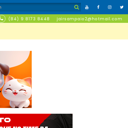
(84) 9 8173 8448
jairsampaio2@hotmail.com