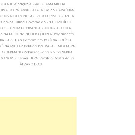
CIDENTE
Alcaçuz
ASSALTO
ASSEMBLEIA
ATIVA DO RN
Assu
BATATA
Caicó
CARAÚBAS
CHUVA
CORONEL AZEVEDO
CRIME
CRUZETA
is novos
Dilma
Governo do RN
HOMICÍDIO
NDIO
JARDIM DE PIRANHAS
JUCURUTU
LULA
ró
NATAL
Nilda
NÉLTER QUEIROZ
Pagamento
ÍBA
PARELHAS
Parnamirim
POLÍCIA
POLÍCIA
LÍCIA MILITAR
Política
PRF
RAFAEL MOTTA
RN
RTO GERMANO
Robinson Faria
Roubo
SERRA
DO NORTE
Temer
UFRN
Vivaldo Costa
Água
ÁLVARO DIAS