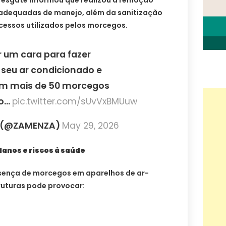
 resgate informou que realizou a remoção
 adequadas de manejo, além da sanitização
essos utilizados pelos morcegos.
 um cara para fazer
seu ar condicionado e
em mais de 50 morcegos
ro…
pic.twitter.com/sUvVxBMUuw
s (@ZAMENZA)
May 29, 2026
anos e riscos à saúde
sença de morcegos em aparelhos de ar-
ruturas pode provocar: