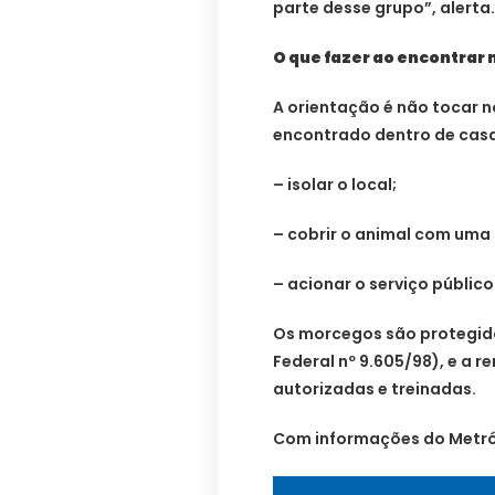
parte desse grupo”, alerta.
O que fazer ao encontrar
A orientação é não tocar 
encontrado dentro de cas
– isolar o local;
– cobrir o animal com uma 
– acionar o serviço públic
Os morcegos são protegidos
Federal nº 9.605/98), e a 
autorizadas e treinadas.
Com informações do Metró