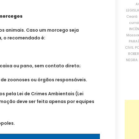
A
LEGISL
 morcegos
Ceará
curra
INCÊ
nos animais. Caso um morcego seja
Mosso
a, o recomendado é:
PARA
CIVIL
PO
ROBE
NEGRA 
caixa ou pano, sem contato direto;
o de zoonoses ou órgãos responsáveis.
 pela Lei de Crimes Ambientais (Lei
remoção deve ser feita apenas por equipes
poles.