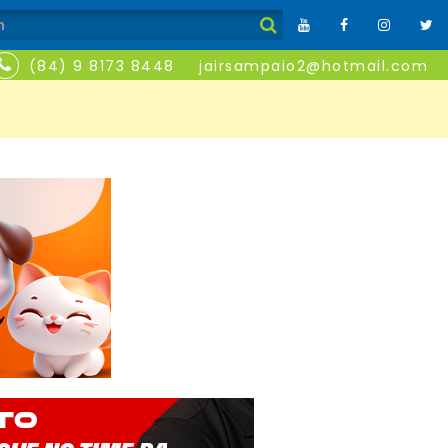
(84) 9 8173 8448
jairsampaio2@hotmail.com