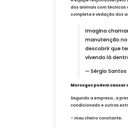
A equipe responsável pelo
dos animais com técnicas
completa e vedação dos ac
Imagina chamar
manutenção no 
descobrir que t
vivendo lá dent
— Sérgio Santo
Morcegos podem causar d
Segundo a empresa , a pre
condicionado e outras est
– mau cheiro constante;