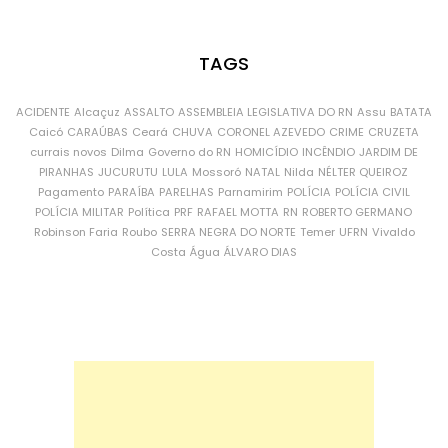
TAGS
ACIDENTE
Alcaçuz
ASSALTO
ASSEMBLEIA LEGISLATIVA DO RN
Assu
BATATA
Caicó
CARAÚBAS
Ceará
CHUVA
CORONEL AZEVEDO
CRIME
CRUZETA
currais novos
Dilma
Governo do RN
HOMICÍDIO
INCÊNDIO
JARDIM DE
PIRANHAS
JUCURUTU
LULA
Mossoró
NATAL
Nilda
NÉLTER QUEIROZ
Pagamento
PARAÍBA
PARELHAS
Parnamirim
POLÍCIA
POLÍCIA CIVIL
POLÍCIA MILITAR
Política
PRF
RAFAEL MOTTA
RN
ROBERTO GERMANO
Robinson Faria
Roubo
SERRA NEGRA DO NORTE
Temer
UFRN
Vivaldo
Costa
Água
ÁLVARO DIAS