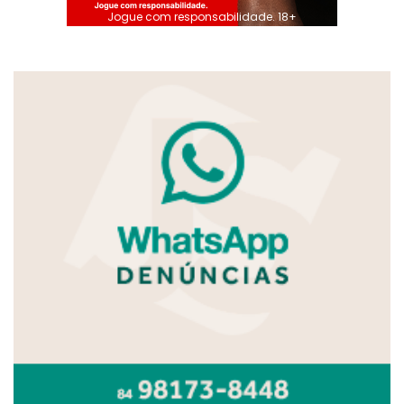
Jogue com responsabilidade. 18+