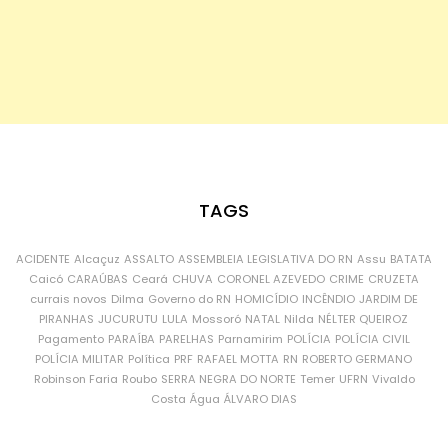
TAGS
ACIDENTE
Alcaçuz
ASSALTO
ASSEMBLEIA LEGISLATIVA DO RN
Assu
BATATA
Caicó
CARAÚBAS
Ceará
CHUVA
CORONEL AZEVEDO
CRIME
CRUZETA
currais novos
Dilma
Governo do RN
HOMICÍDIO
INCÊNDIO
JARDIM DE
PIRANHAS
JUCURUTU
LULA
Mossoró
NATAL
Nilda
NÉLTER QUEIROZ
Pagamento
PARAÍBA
PARELHAS
Parnamirim
POLÍCIA
POLÍCIA CIVIL
POLÍCIA MILITAR
Política
PRF
RAFAEL MOTTA
RN
ROBERTO GERMANO
Robinson Faria
Roubo
SERRA NEGRA DO NORTE
Temer
UFRN
Vivaldo
Costa
Água
ÁLVARO DIAS