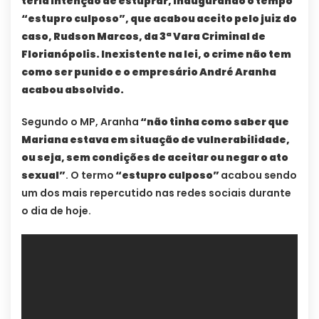
teria intenção de estuprar, inaugurando o tempo
“estupro culposo”, que acabou aceito pelo juiz do
caso, Rudson Marcos, da 3ª Vara Criminal de
Florianópolis. Inexistente na lei, o crime não tem
como ser punido e o empresário André Aranha
acabou absolvido.
Segundo o MP, Aranha
“não tinha como saber que
Mariana estava em situação de vulnerabilidade,
ou seja, sem condições de aceitar ou negar o ato
sexual”
. O termo
“estupro culposo”
acabou sendo
um dos mais repercutido nas redes sociais durante
o dia de hoje.