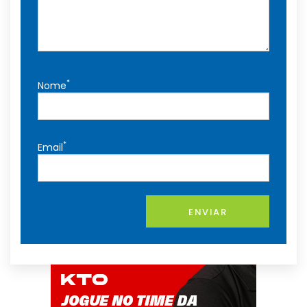
*
Nome
*
Email
ENVIAR