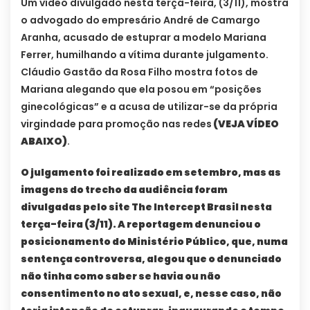
Um vídeo divulgado nesta terça-feira, (3/11), mostra
o advogado do empresário André de Camargo
Aranha, acusado de estuprar a modelo Mariana
Ferrer, humilhando a vítima durante julgamento.
Cláudio Gastão da Rosa Filho mostra fotos de
Mariana alegando que ela posou em “posições
ginecológicas” e a acusa de utilizar-se da própria
virgindade para promoção nas redes
(VEJA VÍDEO
ABAIXO)
.
O julgamento foi realizado em setembro, mas as
imagens do trecho da audiência foram
divulgadas pelo site The Intercept Brasil nesta
terça-feira (3/11). A reportagem denunciou o
posicionamento do Ministério Público, que, numa
sentença controversa, alegou que o denunciado
não tinha como saber se havia ou não
consentimento no ato sexual, e, nesse caso, não