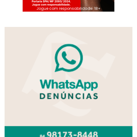
Jogue com responsabilidade. 18+