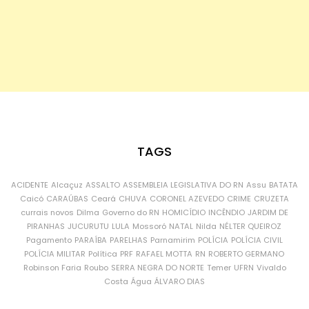
TAGS
ACIDENTE
Alcaçuz
ASSALTO
ASSEMBLEIA LEGISLATIVA DO RN
Assu
BATATA
Caicó
CARAÚBAS
Ceará
CHUVA
CORONEL AZEVEDO
CRIME
CRUZETA
currais novos
Dilma
Governo do RN
HOMICÍDIO
INCÊNDIO
JARDIM DE
PIRANHAS
JUCURUTU
LULA
Mossoró
NATAL
Nilda
NÉLTER QUEIROZ
Pagamento
PARAÍBA
PARELHAS
Parnamirim
POLÍCIA
POLÍCIA CIVIL
POLÍCIA MILITAR
Política
PRF
RAFAEL MOTTA
RN
ROBERTO GERMANO
Robinson Faria
Roubo
SERRA NEGRA DO NORTE
Temer
UFRN
Vivaldo
Costa
Água
ÁLVARO DIAS