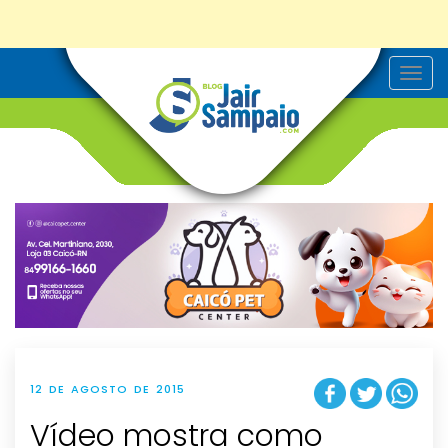
T
o
g
g
l
e
n
a
v
i
g
a
t
i
o
n
12 DE AGOSTO DE 2015
Vídeo mostra como