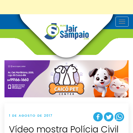
T
o
g
g
l
e
n
a
v
i
g
a
t
i
o
n
1 DE AGOSTO DE 2017
Vídeo mostra Polícia Civil