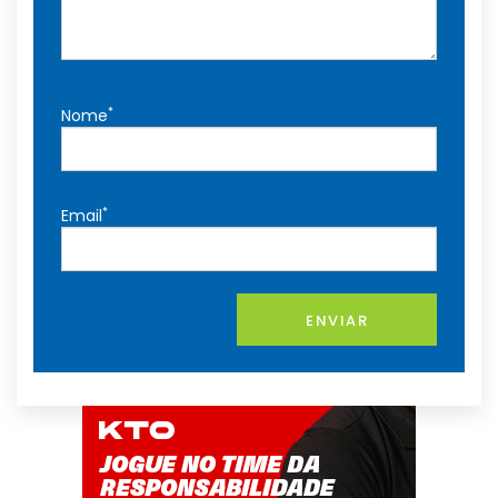
*
Nome
*
Email
ENVIAR