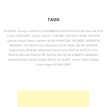
TAGS
ACIDENTE
Alcaçuz
ASSALTO
ASSEMBLEIA LEGISLATIVA DO RN
Assu
BATATA
Caicó
CARAÚBAS
Ceará
CHUVA
CORONEL AZEVEDO
CRIME
CRUZETA
currais novos
Dilma
Governo do RN
HOMICÍDIO
INCÊNDIO
JARDIM DE
PIRANHAS
JUCURUTU
LULA
Mossoró
NATAL
Nilda
NÉLTER QUEIROZ
Pagamento
PARAÍBA
PARELHAS
Parnamirim
POLÍCIA
POLÍCIA CIVIL
POLÍCIA MILITAR
Política
PRF
RAFAEL MOTTA
RN
ROBERTO GERMANO
Robinson Faria
Roubo
SERRA NEGRA DO NORTE
Temer
UFRN
Vivaldo
Costa
Água
ÁLVARO DIAS