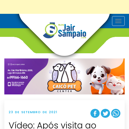
T
o
g
g
l
e
n
a
v
i
g
a
t
i
o
n
23 DE SETEMBRO DE 2021
Vídeo: Após visita ao