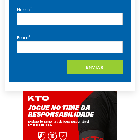
*
Nome
*
Email
ENVIAR