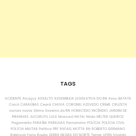
TAGS
ACIDENTE
Alcaçuz
ASSALTO
ASSEMBLEIA LEGISLATIVA DO RN
Assu
BATATA
Caicó
CARAÚBAS
Ceará
CHUVA
CORONEL AZEVEDO
CRIME
CRUZETA
currais novos
Dilma
Governo do RN
HOMICÍDIO
INCÊNDIO
JARDIM DE
PIRANHAS
JUCURUTU
LULA
Mossoró
NATAL
Nilda
NÉLTER QUEIROZ
Pagamento
PARAÍBA
PARELHAS
Parnamirim
POLÍCIA
POLÍCIA CIVIL
POLÍCIA MILITAR
Política
PRF
RAFAEL MOTTA
RN
ROBERTO GERMANO
Robinson Faria
Roubo
SERRA NEGRA DO NORTE
Temer
UFRN
Vivaldo