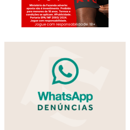
Jogue com responsabilidade. 18+