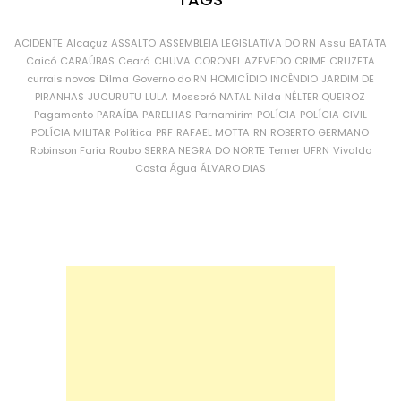
ACIDENTE
Alcaçuz
ASSALTO
ASSEMBLEIA LEGISLATIVA DO RN
Assu
BATATA
Caicó
CARAÚBAS
Ceará
CHUVA
CORONEL AZEVEDO
CRIME
CRUZETA
currais novos
Dilma
Governo do RN
HOMICÍDIO
INCÊNDIO
JARDIM DE
PIRANHAS
JUCURUTU
LULA
Mossoró
NATAL
Nilda
NÉLTER QUEIROZ
Pagamento
PARAÍBA
PARELHAS
Parnamirim
POLÍCIA
POLÍCIA CIVIL
POLÍCIA MILITAR
Política
PRF
RAFAEL MOTTA
RN
ROBERTO GERMANO
Robinson Faria
Roubo
SERRA NEGRA DO NORTE
Temer
UFRN
Vivaldo
Costa
Água
ÁLVARO DIAS