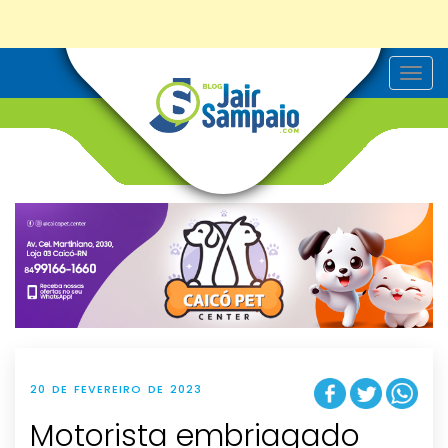
T
o
g
g
l
e
n
a
v
i
g
a
t
i
o
n
20 DE FEVEREIRO DE 2023
Motorista embriagado