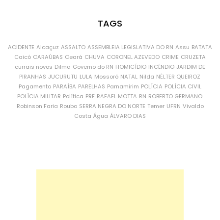
TAGS
ACIDENTE
Alcaçuz
ASSALTO
ASSEMBLEIA LEGISLATIVA DO RN
Assu
BATATA
Caicó
CARAÚBAS
Ceará
CHUVA
CORONEL AZEVEDO
CRIME
CRUZETA
currais novos
Dilma
Governo do RN
HOMICÍDIO
INCÊNDIO
JARDIM DE
PIRANHAS
JUCURUTU
LULA
Mossoró
NATAL
Nilda
NÉLTER QUEIROZ
Pagamento
PARAÍBA
PARELHAS
Parnamirim
POLÍCIA
POLÍCIA CIVIL
POLÍCIA MILITAR
Política
PRF
RAFAEL MOTTA
RN
ROBERTO GERMANO
Robinson Faria
Roubo
SERRA NEGRA DO NORTE
Temer
UFRN
Vivaldo
Costa
Água
ÁLVARO DIAS