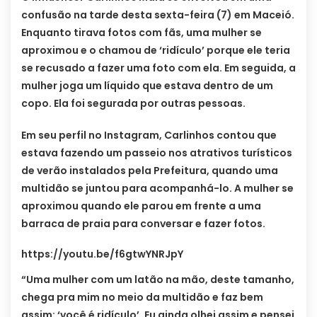
confusão na tarde desta sexta-feira (7) em Maceió.
Enquanto tirava fotos com fãs, uma mulher se
aproximou e o chamou de ‘ridículo’ porque ele teria
se recusado a fazer uma foto com ela. Em seguida, a
mulher joga um líquido que estava dentro de um
copo. Ela foi segurada por outras pessoas.
Em seu perfil no Instagram, Carlinhos contou que
estava fazendo um passeio nos atrativos turísticos
de verão instalados pela Prefeitura, quando uma
multidão se juntou para acompanhá-lo. A mulher se
aproximou quando ele parou em frente a uma
barraca de praia para conversar e fazer fotos.
https://youtu.be/f6gtwYNRJpY
“Uma mulher com um latão na mão, deste tamanho,
chega pra mim no meio da multidão e faz bem
assim: ‘você é ridículo’. Eu ainda olhei assim e pensei