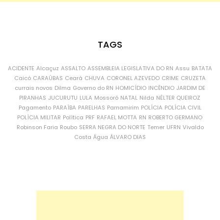
TAGS
ACIDENTE
Alcaçuz
ASSALTO
ASSEMBLEIA LEGISLATIVA DO RN
Assu
BATATA
Caicó
CARAÚBAS
Ceará
CHUVA
CORONEL AZEVEDO
CRIME
CRUZETA
currais novos
Dilma
Governo do RN
HOMICÍDIO
INCÊNDIO
JARDIM DE
PIRANHAS
JUCURUTU
LULA
Mossoró
NATAL
Nilda
NÉLTER QUEIROZ
Pagamento
PARAÍBA
PARELHAS
Parnamirim
POLÍCIA
POLÍCIA CIVIL
POLÍCIA MILITAR
Política
PRF
RAFAEL MOTTA
RN
ROBERTO GERMANO
Robinson Faria
Roubo
SERRA NEGRA DO NORTE
Temer
UFRN
Vivaldo
Costa
Água
ÁLVARO DIAS