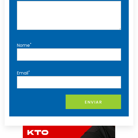
*
Nome
*
Email
ENVIAR