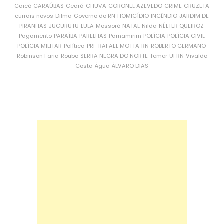
Caicó
CARAÚBAS
Ceará
CHUVA
CORONEL AZEVEDO
CRIME
CRUZETA
currais novos
Dilma
Governo do RN
HOMICÍDIO
INCÊNDIO
JARDIM DE
PIRANHAS
JUCURUTU
LULA
Mossoró
NATAL
Nilda
NÉLTER QUEIROZ
Pagamento
PARAÍBA
PARELHAS
Parnamirim
POLÍCIA
POLÍCIA CIVIL
POLÍCIA MILITAR
Política
PRF
RAFAEL MOTTA
RN
ROBERTO GERMANO
Robinson Faria
Roubo
SERRA NEGRA DO NORTE
Temer
UFRN
Vivaldo
Costa
Água
ÁLVARO DIAS