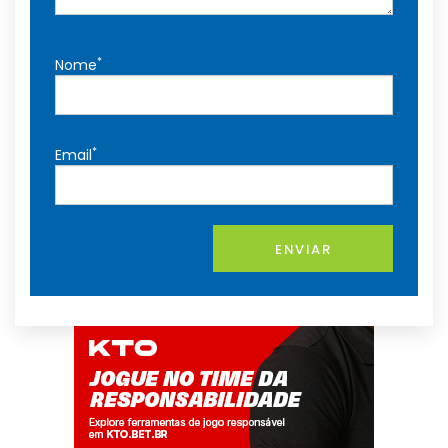
*
Nome
*
Email
ENVIAR