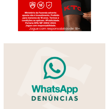
Jogue com responsabilidade. 18+