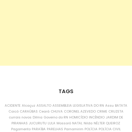
TAGS
ACIDENTE
Alcaçuz
ASSALTO
ASSEMBLEIA LEGISLATIVA DO RN
Assu
BATATA
Caicó
CARAÚBAS
Ceará
CHUVA
CORONEL AZEVEDO
CRIME
CRUZETA
currais novos
Dilma
Governo do RN
HOMICÍDIO
INCÊNDIO
JARDIM DE
PIRANHAS
JUCURUTU
LULA
Mossoró
NATAL
Nilda
NÉLTER QUEIROZ
Pagamento
PARAÍBA
PARELHAS
Parnamirim
POLÍCIA
POLÍCIA CIVIL