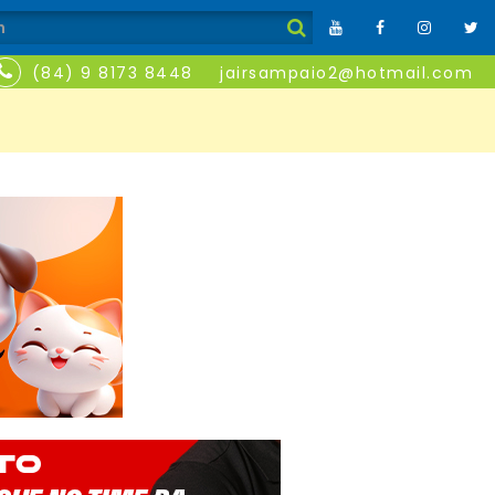
(84) 9 8173 8448
jairsampaio2@hotmail.com