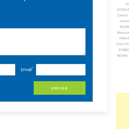
A
LEGISL
Ceará
curra
INCÊ
Mosso
PARA
CIVIL
PO
ROBE
NEGRA 
*
Email
ENVIAR