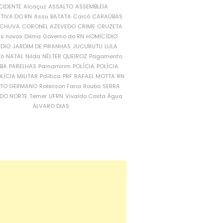
CIDENTE
Alcaçuz
ASSALTO
ASSEMBLEIA
ATIVA DO RN
Assu
BATATA
Caicó
CARAÚBAS
CHUVA
CORONEL AZEVEDO
CRIME
CRUZETA
is novos
Dilma
Governo do RN
HOMICÍDIO
NDIO
JARDIM DE PIRANHAS
JUCURUTU
LULA
ró
NATAL
Nilda
NÉLTER QUEIROZ
Pagamento
ÍBA
PARELHAS
Parnamirim
POLÍCIA
POLÍCIA
LÍCIA MILITAR
Política
PRF
RAFAEL MOTTA
RN
RTO GERMANO
Robinson Faria
Roubo
SERRA
DO NORTE
Temer
UFRN
Vivaldo Costa
Água
ÁLVARO DIAS