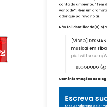
conta do ambiente. “Tem do
vontade”. Nem um aromatiz
odor que pairava no ar.
Não foi identificado(a) o(a
[VÍDEO] DESMANT
musical em Tiba
pic.twitter.com
— BLOGDOBG (@
Com informações do Blog
Escreva su
O seu endereço de e-ma