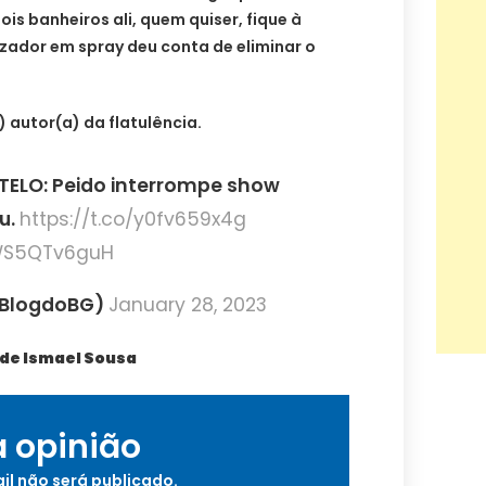
is banheiros ali, quem quiser, fique à
ador em spray deu conta de eliminar o
) autor(a) da flatulência.
ELO: Peido interrompe show
u.
https://t.co/y0fv659x4g
/WS5QTv6guH
BlogdoBG)
January 28, 2023
 de Ismael Sousa
a opinião
il não será publicado.