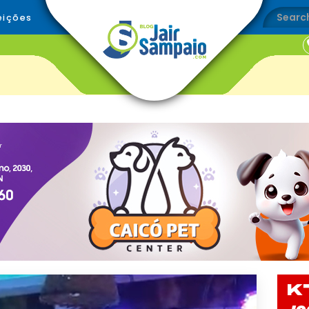
eições