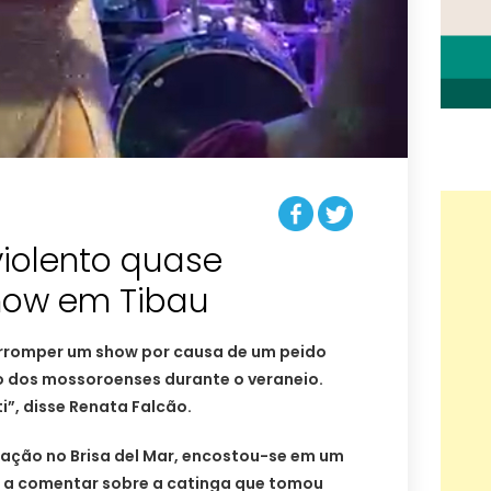
violento quase
how em Tibau
erromper um show por causa de um peido
do dos mossoroenses durante o veraneio.
ti”, disse Renata Falcão.
tação no Brisa del Mar, encostou-se em um
 a comentar sobre a catinga que tomou