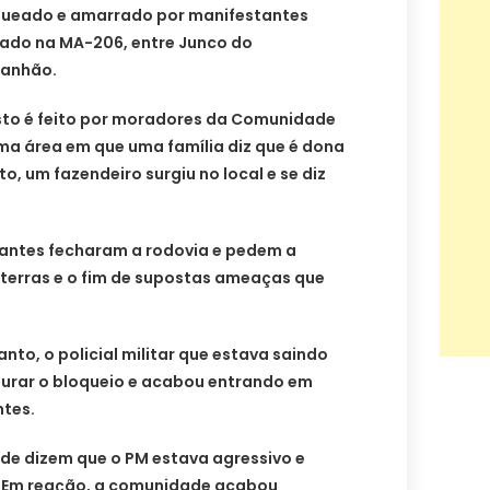
aqueado e amarrado por manifestantes
zado na MA-206, entre Junco do
anhão.
esto é feito por moradores da Comunidade
 uma área em que uma família diz que é dona
o, um fazendeiro surgiu no local e se diz
tantes fecharam a rodovia e pedem a
erras e o fim de supostas ameaças que
nto, o policial militar que estava saindo
furar o bloqueio e acabou entrando em
ntes.
de dizem que o PM estava agressivo e
. Em reação, a comunidade acabou