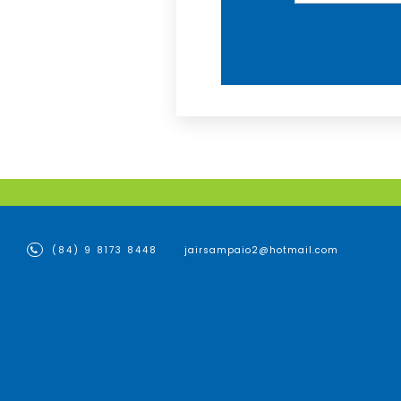
(84) 9 8173 8448
jairsampaio2@hotmail.com