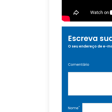
Escreva su
O seu endereço de e-ma
Comentário
*
Nome