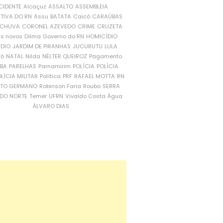
CIDENTE
Alcaçuz
ASSALTO
ASSEMBLEIA
ATIVA DO RN
Assu
BATATA
Caicó
CARAÚBAS
CHUVA
CORONEL AZEVEDO
CRIME
CRUZETA
is novos
Dilma
Governo do RN
HOMICÍDIO
NDIO
JARDIM DE PIRANHAS
JUCURUTU
LULA
ró
NATAL
Nilda
NÉLTER QUEIROZ
Pagamento
ÍBA
PARELHAS
Parnamirim
POLÍCIA
POLÍCIA
LÍCIA MILITAR
Política
PRF
RAFAEL MOTTA
RN
RTO GERMANO
Robinson Faria
Roubo
SERRA
DO NORTE
Temer
UFRN
Vivaldo Costa
Água
ÁLVARO DIAS