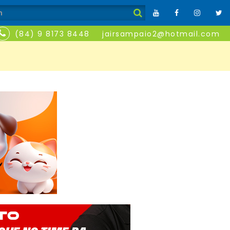
(84) 9 8173 8448
jairsampaio2@hotmail.com