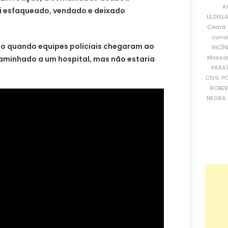
A
oi esfaqueado, vendado e deixado
LEGISL
Ceará
curra
rado quando equipes policiais chegaram ao
INCÊ
Mosso
ncaminhado a um hospital, mas não estaria
PARA
CIVIL
PO
ROBE
NEGRA 