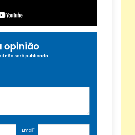
a opinião
il não será publicado.
*
Email