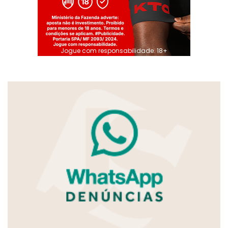
Jogue com responsabilidade. 18+