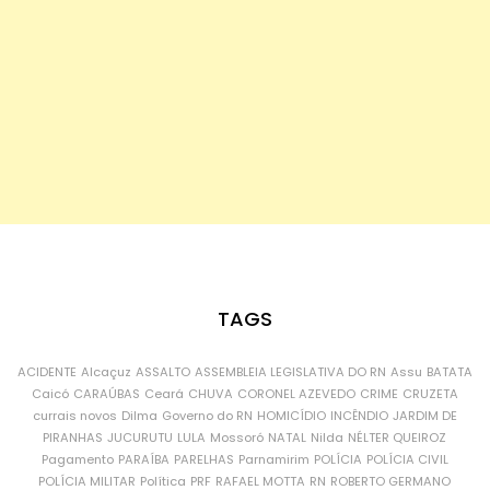
TAGS
ACIDENTE
Alcaçuz
ASSALTO
ASSEMBLEIA LEGISLATIVA DO RN
Assu
BATATA
Caicó
CARAÚBAS
Ceará
CHUVA
CORONEL AZEVEDO
CRIME
CRUZETA
currais novos
Dilma
Governo do RN
HOMICÍDIO
INCÊNDIO
JARDIM DE
PIRANHAS
JUCURUTU
LULA
Mossoró
NATAL
Nilda
NÉLTER QUEIROZ
Pagamento
PARAÍBA
PARELHAS
Parnamirim
POLÍCIA
POLÍCIA CIVIL
POLÍCIA MILITAR
Política
PRF
RAFAEL MOTTA
RN
ROBERTO GERMANO