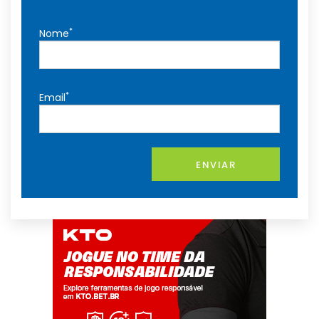
*
Nome
*
Email
ENVIAR