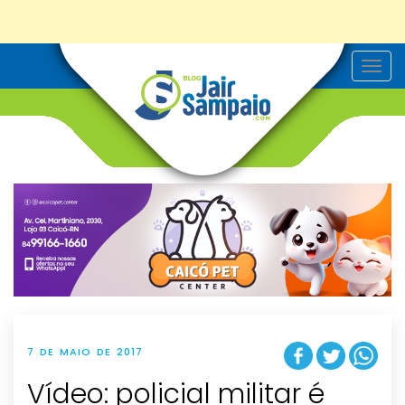
T
o
g
g
l
e
n
a
v
i
g
a
t
i
o
n
7 DE MAIO DE 2017
Vídeo: policial militar é