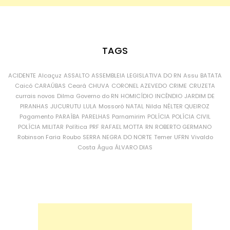
TAGS
ACIDENTE
Alcaçuz
ASSALTO
ASSEMBLEIA LEGISLATIVA DO RN
Assu
BATATA
Caicó
CARAÚBAS
Ceará
CHUVA
CORONEL AZEVEDO
CRIME
CRUZETA
currais novos
Dilma
Governo do RN
HOMICÍDIO
INCÊNDIO
JARDIM DE
PIRANHAS
JUCURUTU
LULA
Mossoró
NATAL
Nilda
NÉLTER QUEIROZ
Pagamento
PARAÍBA
PARELHAS
Parnamirim
POLÍCIA
POLÍCIA CIVIL
POLÍCIA MILITAR
Política
PRF
RAFAEL MOTTA
RN
ROBERTO GERMANO
Robinson Faria
Roubo
SERRA NEGRA DO NORTE
Temer
UFRN
Vivaldo
Costa
Água
ÁLVARO DIAS