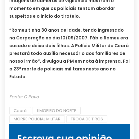
Imagens de câmeras de vigilância mostram o
momento em que os policiais tentam abordar
suspeitos e o início do tiroteio.
“Romeu tinha 30 anos de idade, tendo ingressado
na Corporação no dia 10/09/2007. Fábio Romeu era
casado e deixa dois filhos. A Polícia Militar do Ceará
prestará todo auxílio necessário aos familiares de
nosso irmão”, divulgou a PM em nota à imprensa. Foi
a 23ª morte de policiais militares neste ano no
Estado.
Fonte: O Povo
Ceará
LIMOEIRO DO NORTE
MORRE POLICIAL MILITAR
TROCA DE TIROS
Escreva sua opinião