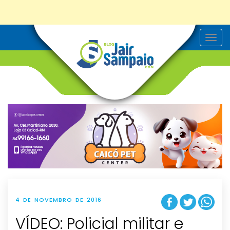
T
o
g
g
l
e
n
a
v
i
g
a
t
i
o
n
4 DE NOVEMBRO DE 2016
VÍDEO: Policial militar e