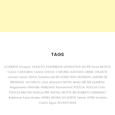
TAGS
ACIDENTE
Alcaçuz
ASSALTO
ASSEMBLEIA LEGISLATIVA DO RN
Assu
BATATA
Caicó
CARAÚBAS
Ceará
CHUVA
CORONEL AZEVEDO
CRIME
CRUZETA
currais novos
Dilma
Governo do RN
HOMICÍDIO
INCÊNDIO
JARDIM DE
PIRANHAS
JUCURUTU
LULA
Mossoró
NATAL
Nilda
NÉLTER QUEIROZ
Pagamento
PARAÍBA
PARELHAS
Parnamirim
POLÍCIA
POLÍCIA CIVIL
POLÍCIA MILITAR
Política
PRF
RAFAEL MOTTA
RN
ROBERTO GERMANO
Robinson Faria
Roubo
SERRA NEGRA DO NORTE
Temer
UFRN
Vivaldo
Costa
Água
ÁLVARO DIAS