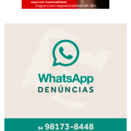
Jogue com responsabilidade. 18+