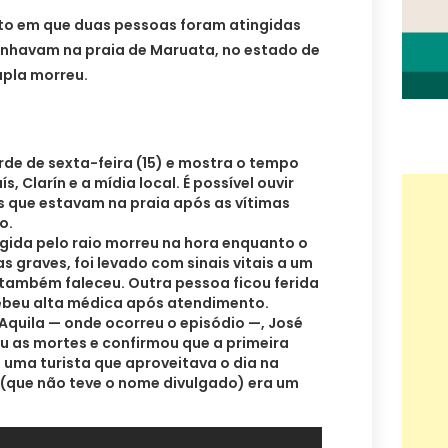
to em que duas pessoas foram atingidas
nhavam na praia de Maruata, no estado de
upla morreu.
rde de sexta-feira (15) e mostra o tempo
s, Clarín e a mídia local. É possível ouvir
s que estavam na praia após as vítimas
o.
ngida pelo raio morreu na hora enquanto o
graves, foi levado com sinais vitais a um
 também faleceu. Outra pessoa ficou ferida
cebeu alta médica após atendimento.
 Aquila — onde ocorreu o episódio —, José
u as mortes e confirmou que a primeira
s, uma turista que aproveitava o dia na
(que não teve o nome divulgado) era um