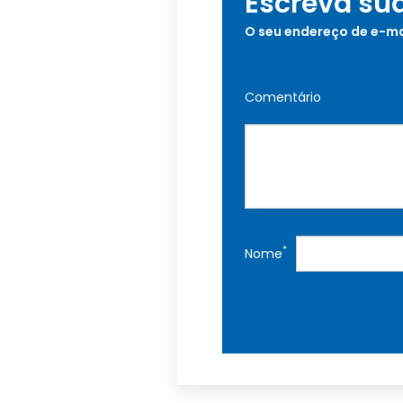
Escreva su
O seu endereço de e-ma
Comentário
*
Nome