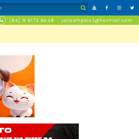
(84) 9 8173 8448
jairsampaio2@hotmail.com