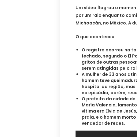
Um vídeo flagrou o momen
por um raio enquanto cami
Michoacán, no México. A d
O que aconteceu:
O registro ocorreu na ta
fechado, segundo o El Paí
gritos de outras pessoa
serem atingidas pelo rai
A mulher de 33 anos ati
homem teve queimaduras 
hospital da região, mas
no episódio, porém, re
O prefeito da cidade de
María Valencia, lamento
vítima era Elvia de Jesú
praia, e o homem morto 
vendedor de redes.