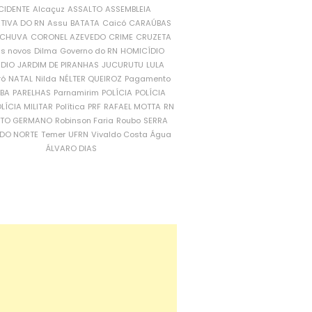
CIDENTE
Alcaçuz
ASSALTO
ASSEMBLEIA
ATIVA DO RN
Assu
BATATA
Caicó
CARAÚBAS
CHUVA
CORONEL AZEVEDO
CRIME
CRUZETA
is novos
Dilma
Governo do RN
HOMICÍDIO
NDIO
JARDIM DE PIRANHAS
JUCURUTU
LULA
ró
NATAL
Nilda
NÉLTER QUEIROZ
Pagamento
ÍBA
PARELHAS
Parnamirim
POLÍCIA
POLÍCIA
LÍCIA MILITAR
Política
PRF
RAFAEL MOTTA
RN
RTO GERMANO
Robinson Faria
Roubo
SERRA
DO NORTE
Temer
UFRN
Vivaldo Costa
Água
ÁLVARO DIAS