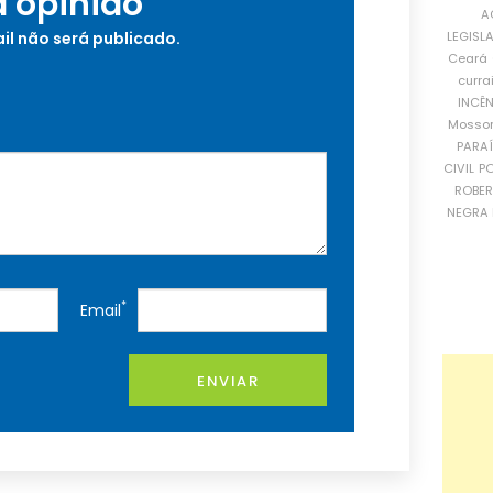
a opinião
A
il não será publicado.
LEGISL
Ceará
curra
INCÊ
Mosso
PARA
CIVIL
PO
ROBE
NEGRA 
*
Email
ENVIAR