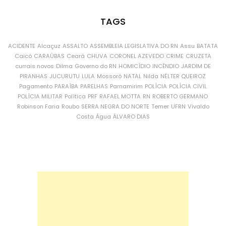
TAGS
ACIDENTE
Alcaçuz
ASSALTO
ASSEMBLEIA LEGISLATIVA DO RN
Assu
BATATA
Caicó
CARAÚBAS
Ceará
CHUVA
CORONEL AZEVEDO
CRIME
CRUZETA
currais novos
Dilma
Governo do RN
HOMICÍDIO
INCÊNDIO
JARDIM DE
PIRANHAS
JUCURUTU
LULA
Mossoró
NATAL
Nilda
NÉLTER QUEIROZ
Pagamento
PARAÍBA
PARELHAS
Parnamirim
POLÍCIA
POLÍCIA CIVIL
POLÍCIA MILITAR
Política
PRF
RAFAEL MOTTA
RN
ROBERTO GERMANO
Robinson Faria
Roubo
SERRA NEGRA DO NORTE
Temer
UFRN
Vivaldo
Costa
Água
ÁLVARO DIAS