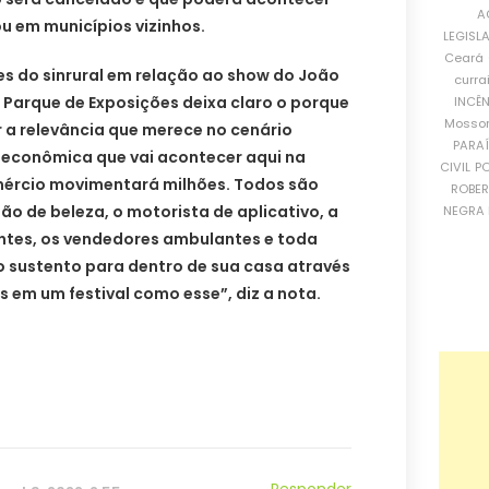
A
ou em municípios vizinhos.
LEGISL
Ceará
res do sinrural em relação ao show do João
curra
Parque de Exposições deixa claro o porque
INCÊ
Mosso
r a relevância que merece no cenário
PARA
econômica que vai acontecer aqui na
CIVIL
PO
mércio movimentará milhões. Todos são
ROBE
ão de beleza, o motorista de aplicativo, a
NEGRA 
antes, os vendedores ambulantes e toda
o sustento para dentro de sua casa através
 em um festival como esse”, diz a nota.
Responder