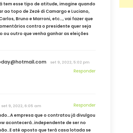
já tem esse tipo de atitude, imagine quando
ar ao topo de Zezé di Camargo e Luciano,
arlos, Bruno e Marroni, etc…, vai fazer que
comentários contra o presidente quer seja
o ou outro que venha ganhar as eleições
ioday@hotmail.com
set 9, 2022, 5:02 pm
Responder
Responder
set 9, 2022, 6:05 am
ndo…A empresa que o contratou já divulgou
ow acontecerá..independente de ser no
 não..E até aposto que terá casa lotada se