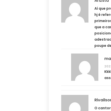
Arizsta
Aí que p
hj é ref
primeiro
que a car
posicion
adestrad
poupe de
ma
202
Kkk
ass
Rivailso
O cantor