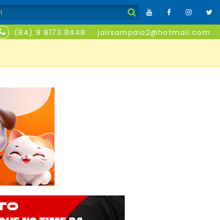
(84) 9 8173 8448
jairsampaio2@hotmail.com