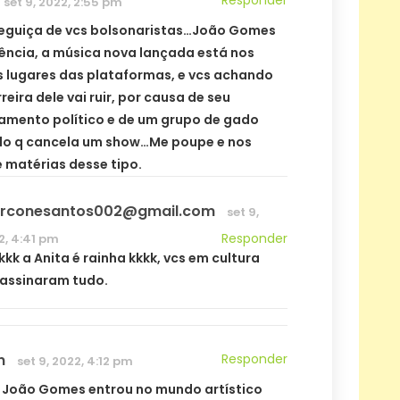
set 9, 2022, 2:55 pm
reguiça de vcs bolsonaristas…João Gomes
erência, a música nova lançada está nos
s lugares das plataformas, e vcs achando
reira dele vai ruir, por causa de seu
amento político e de um grupo de gado
o q cancela um show…Me poupe e nos
 matérias desse tipo.
rconesantos002@gmail.com
set 9,
Responder
2, 4:41 pm
kkk a Anita é rainha kkkk, vcs em cultura
assinaram tudo.
n
Responder
set 9, 2022, 4:12 pm
 João Gomes entrou no mundo artístico