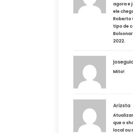
agora e 
ele cheg
Roberto C
tipo de 
Bolsonar
2022.
josegu
Mito!
Arizsta
Atualiza
que o sh
local ou