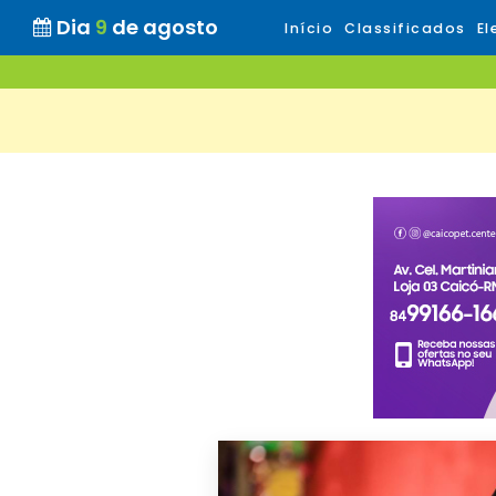
Dia
9
de agosto
Início
Classificados
El