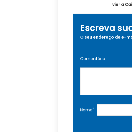
vier a C
Escreva su
O seu endereço de e-ma
Comentário
*
Nome