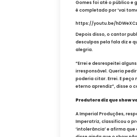
Gomes foi até o público e 
é completado por ‘vai tomar
https://youtu.be/hDWeXC
Depois disso, o cantor pub
desculpas pela fala diz e q
alegria.
“Errei e desrespeitei algun
irresponsável. Queria pedi
poderia citar. Errei. E pe
eterno aprendiz”, disse o c
Produtora diz que show v
A Imperial Produções, res
Imperatriz, classificou o 
‘intolerância’ e afirma que
disse ainda que o show nã