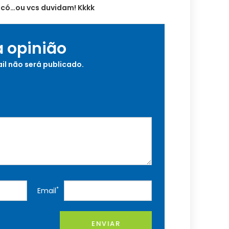
aicó…ou vcs duvidam! Kkkk
a opinião
il não será publicado.
*
Email
ENVIAR