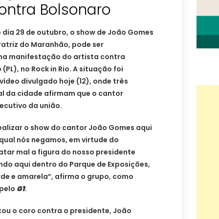
ontra Bolsonaro
o dia 29 de outubro, o show de João Gomes
eratriz do Maranhão, pode ser
a manifestação do artista contra
(PL), no Rock in Rio. A situação foi
ídeo divulgado hoje (12), onde três
l da cidade afirmam que o cantor
ecutivo da união.
alizar o show do cantor João Gomes aqui
 qual nós negamos, em virtude do
tar mal a figura do nosso presidente
indo aqui dentro do Parque de Exposições,
rde e amarela”, afirma o grupo, como
 pelo
G1
.
ou o coro contra o presidente, João