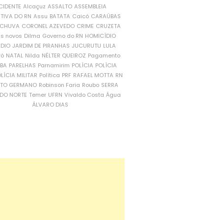
CIDENTE
Alcaçuz
ASSALTO
ASSEMBLEIA
ATIVA DO RN
Assu
BATATA
Caicó
CARAÚBAS
CHUVA
CORONEL AZEVEDO
CRIME
CRUZETA
is novos
Dilma
Governo do RN
HOMICÍDIO
NDIO
JARDIM DE PIRANHAS
JUCURUTU
LULA
ró
NATAL
Nilda
NÉLTER QUEIROZ
Pagamento
ÍBA
PARELHAS
Parnamirim
POLÍCIA
POLÍCIA
LÍCIA MILITAR
Política
PRF
RAFAEL MOTTA
RN
RTO GERMANO
Robinson Faria
Roubo
SERRA
DO NORTE
Temer
UFRN
Vivaldo Costa
Água
ÁLVARO DIAS