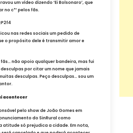
gravou um vídeo dizendo ‘Ei Bolsonaro’, que
 no c*’ pelos fãs.
zP2f4
licou nas redes sociais um pedido de
ue o propósito dele é transmitir amor e
s fãs… não apoio qualquer bandeira, mas fui
r desculpas por citar um nome que jamais
ço muitas desculpas. Peço desculpas… sou um
antor.
ai acontecer
ponsável pelo show de João Gomes em
pronunciamento do SinRural como
 a atitude só prejudica a cidade. Em nota,
o será cancelado e que poderá acontecer