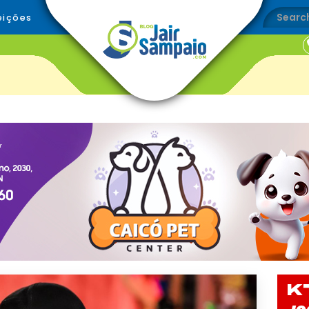
eições