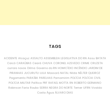
TAGS
ACIDENTE
Alcaçuz
ASSALTO
ASSEMBLEIA LEGISLATIVA DO RN
Assu
BATATA
Caicó
CARAÚBAS
Ceará
CHUVA
CORONEL AZEVEDO
CRIME
CRUZETA
currais novos
Dilma
Governo do RN
HOMICÍDIO
INCÊNDIO
JARDIM DE
PIRANHAS
JUCURUTU
LULA
Mossoró
NATAL
Nilda
NÉLTER QUEIROZ
Pagamento
PARAÍBA
PARELHAS
Parnamirim
POLÍCIA
POLÍCIA CIVIL
POLÍCIA MILITAR
Política
PRF
RAFAEL MOTTA
RN
ROBERTO GERMANO
Robinson Faria
Roubo
SERRA NEGRA DO NORTE
Temer
UFRN
Vivaldo
Costa
Água
ÁLVARO DIAS