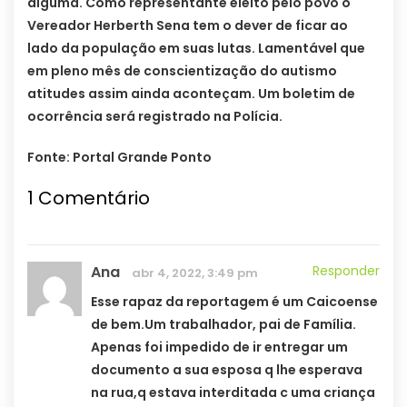
alguma. Como representante eleito pelo povo o
Vereador Herberth Sena tem o dever de ficar ao
lado da população em suas lutas. Lamentável que
em pleno mês de conscientização do autismo
atitudes assim ainda aconteçam. Um boletim de
ocorrência será registrado na Polícia.
Fonte: Portal Grande Ponto
1
Comentário
Ana
Responder
abr 4, 2022, 3:49 pm
Esse rapaz da reportagem é um Caicoense
de bem.Um trabalhador, pai de Família.
Apenas foi impedido de ir entregar um
documento a sua esposa q lhe esperava
na rua,q estava interditada c uma criança