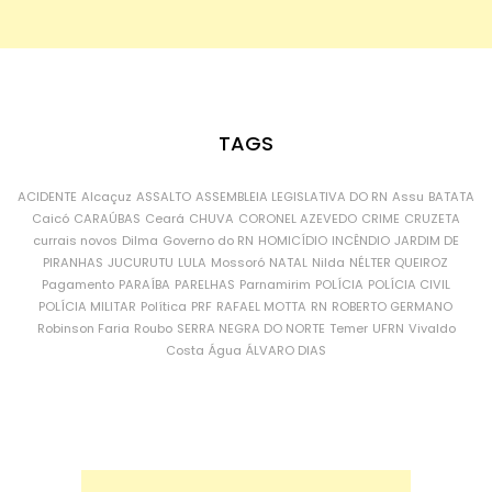
TAGS
ACIDENTE
Alcaçuz
ASSALTO
ASSEMBLEIA LEGISLATIVA DO RN
Assu
BATATA
Caicó
CARAÚBAS
Ceará
CHUVA
CORONEL AZEVEDO
CRIME
CRUZETA
currais novos
Dilma
Governo do RN
HOMICÍDIO
INCÊNDIO
JARDIM DE
PIRANHAS
JUCURUTU
LULA
Mossoró
NATAL
Nilda
NÉLTER QUEIROZ
Pagamento
PARAÍBA
PARELHAS
Parnamirim
POLÍCIA
POLÍCIA CIVIL
POLÍCIA MILITAR
Política
PRF
RAFAEL MOTTA
RN
ROBERTO GERMANO
Robinson Faria
Roubo
SERRA NEGRA DO NORTE
Temer
UFRN
Vivaldo
Costa
Água
ÁLVARO DIAS