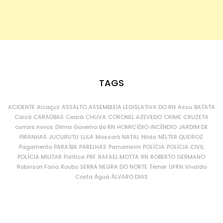
TAGS
ACIDENTE
Alcaçuz
ASSALTO
ASSEMBLEIA LEGISLATIVA DO RN
Assu
BATATA
Caicó
CARAÚBAS
Ceará
CHUVA
CORONEL AZEVEDO
CRIME
CRUZETA
currais novos
Dilma
Governo do RN
HOMICÍDIO
INCÊNDIO
JARDIM DE
PIRANHAS
JUCURUTU
LULA
Mossoró
NATAL
Nilda
NÉLTER QUEIROZ
Pagamento
PARAÍBA
PARELHAS
Parnamirim
POLÍCIA
POLÍCIA CIVIL
POLÍCIA MILITAR
Política
PRF
RAFAEL MOTTA
RN
ROBERTO GERMANO
Robinson Faria
Roubo
SERRA NEGRA DO NORTE
Temer
UFRN
Vivaldo
Costa
Água
ÁLVARO DIAS