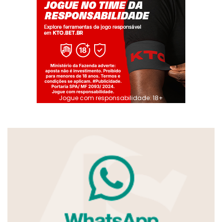
Jogue com responsabilidade. 18+