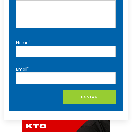
*
Nome
*
Email
ENVIAR