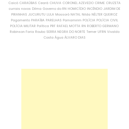
Caicó
CARAÚBAS
Ceará
CHUVA
CORONEL AZEVEDO
CRIME
CRUZETA
currais novos
Dilma
Governo do RN
HOMICÍDIO
INCÊNDIO
JARDIM DE
PIRANHAS
JUCURUTU
LULA
Mossoró
NATAL
Nilda
NÉLTER QUEIROZ
Pagamento
PARAÍBA
PARELHAS
Parnamirim
POLÍCIA
POLÍCIA CIVIL
POLÍCIA MILITAR
Política
PRF
RAFAEL MOTTA
RN
ROBERTO GERMANO
Robinson Faria
Roubo
SERRA NEGRA DO NORTE
Temer
UFRN
Vivaldo
Costa
Água
ÁLVARO DIAS