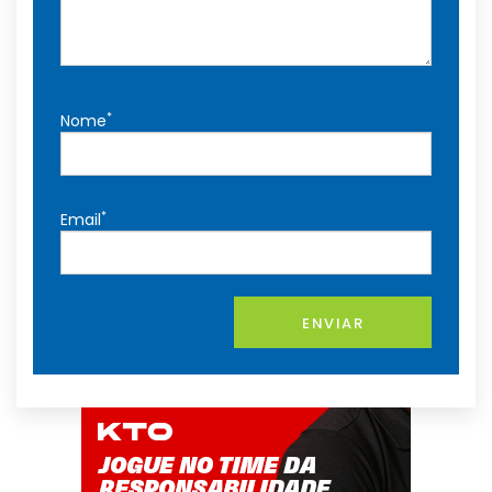
*
Nome
*
Email
ENVIAR