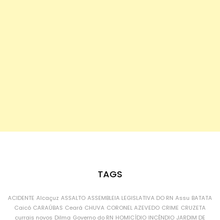
TAGS
ACIDENTE
Alcaçuz
ASSALTO
ASSEMBLEIA LEGISLATIVA DO RN
Assu
BATATA
Caicó
CARAÚBAS
Ceará
CHUVA
CORONEL AZEVEDO
CRIME
CRUZETA
currais novos
Dilma
Governo do RN
HOMICÍDIO
INCÊNDIO
JARDIM DE