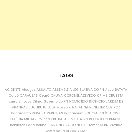
TAGS
ACIDENTE
Alcaçuz
ASSALTO
ASSEMBLEIA LEGISLATIVA DO RN
Assu
BATATA
Caicó
CARAÚBAS
Ceará
CHUVA
CORONEL AZEVEDO
CRIME
CRUZETA
currais novos
Dilma
Governo do RN
HOMICÍDIO
INCÊNDIO
JARDIM DE
PIRANHAS
JUCURUTU
LULA
Mossoró
NATAL
Nilda
NÉLTER QUEIROZ
Pagamento
PARAÍBA
PARELHAS
Parnamirim
POLÍCIA
POLÍCIA CIVIL
POLÍCIA MILITAR
Política
PRF
RAFAEL MOTTA
RN
ROBERTO GERMANO
Robinson Faria
Roubo
SERRA NEGRA DO NORTE
Temer
UFRN
Vivaldo
Costa
Água
ÁLVARO DIAS