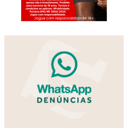
Jogue com responsabilidade. 18+