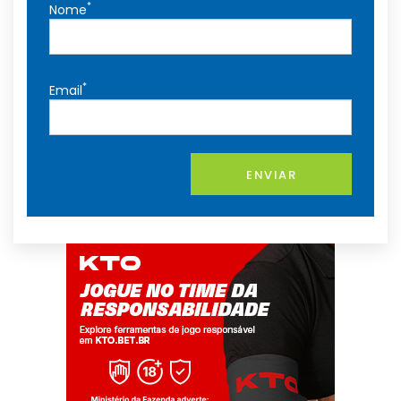
*
Nome
*
Email
ENVIAR