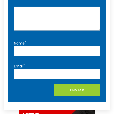
*
Nome
*
Email
ENVIAR