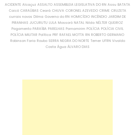
ACIDENTE
Alcaçuz
ASSALTO
ASSEMBLEIA LEGISLATIVA DO RN
Assu
BATATA
Caicó
CARAÚBAS
Ceará
CHUVA
CORONEL AZEVEDO
CRIME
CRUZETA
currais novos
Dilma
Governo do RN
HOMICÍDIO
INCÊNDIO
JARDIM DE
PIRANHAS
JUCURUTU
LULA
Mossoró
NATAL
Nilda
NÉLTER QUEIROZ
Pagamento
PARAÍBA
PARELHAS
Parnamirim
POLÍCIA
POLÍCIA CIVIL
POLÍCIA MILITAR
Política
PRF
RAFAEL MOTTA
RN
ROBERTO GERMANO
Robinson Faria
Roubo
SERRA NEGRA DO NORTE
Temer
UFRN
Vivaldo
Costa
Água
ÁLVARO DIAS