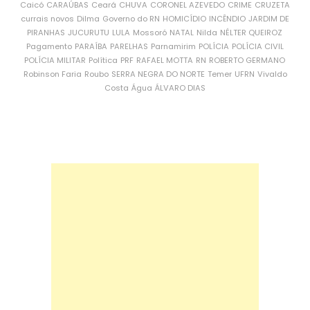
Caicó
CARAÚBAS
Ceará
CHUVA
CORONEL AZEVEDO
CRIME
CRUZETA
currais novos
Dilma
Governo do RN
HOMICÍDIO
INCÊNDIO
JARDIM DE
PIRANHAS
JUCURUTU
LULA
Mossoró
NATAL
Nilda
NÉLTER QUEIROZ
Pagamento
PARAÍBA
PARELHAS
Parnamirim
POLÍCIA
POLÍCIA CIVIL
POLÍCIA MILITAR
Política
PRF
RAFAEL MOTTA
RN
ROBERTO GERMANO
Robinson Faria
Roubo
SERRA NEGRA DO NORTE
Temer
UFRN
Vivaldo
Costa
Água
ÁLVARO DIAS