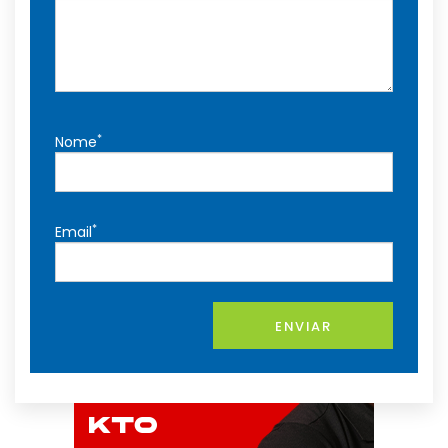
*
Nome
*
Email
ENVIAR