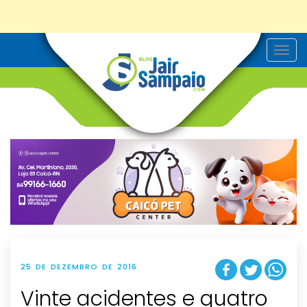
T
o
g
g
l
e
n
a
v
i
g
a
t
i
o
n
25 DE DEZEMBRO DE 2016
Vinte acidentes e quatro