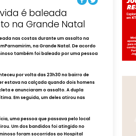
ávida é baleada
lto na Grande Natal
leada nas costas durante um assalto na
emParnamirim, na Grande Natal. De acordo
riminoso também foi baleado por uma pessoa
teceu por volta das 23h30 no bairro de
er estava na calçada quando dois homens
eta e anunciaram o assalto. A dupla
ítima. Em seguida, um deles atirou nas
ícia, uma pessoa que passava pelo local
tirou. Um dos bandidos foi atingido no
iminoso foram socorridos ao Hospital