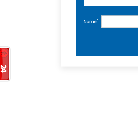
*
Nome