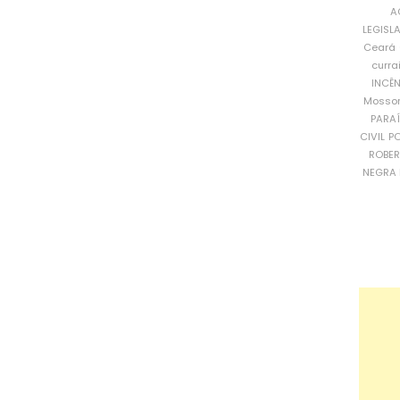
A
LEGISL
Ceará
curra
INCÊ
Mosso
PARA
CIVIL
PO
ROBE
NEGRA 