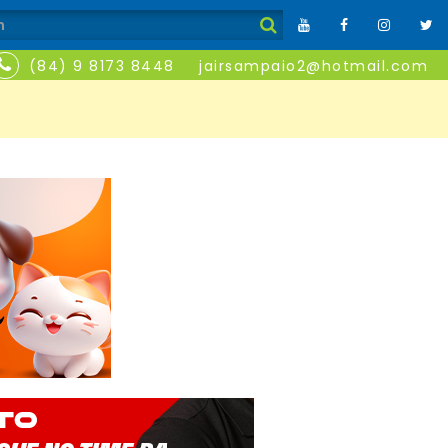
(84) 9 8173 8448
jairsampaio2@hotmail.com