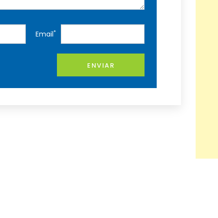
*
Email
ENVIAR