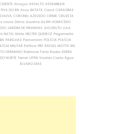
CIDENTE
Alcaçuz
ASSALTO
ASSEMBLEIA
ATIVA DO RN
Assu
BATATA
Caicó
CARAÚBAS
CHUVA
CORONEL AZEVEDO
CRIME
CRUZETA
is novos
Dilma
Governo do RN
HOMICÍDIO
NDIO
JARDIM DE PIRANHAS
JUCURUTU
LULA
ró
NATAL
Nilda
NÉLTER QUEIROZ
Pagamento
ÍBA
PARELHAS
Parnamirim
POLÍCIA
POLÍCIA
LÍCIA MILITAR
Política
PRF
RAFAEL MOTTA
RN
RTO GERMANO
Robinson Faria
Roubo
SERRA
DO NORTE
Temer
UFRN
Vivaldo Costa
Água
ÁLVARO DIAS