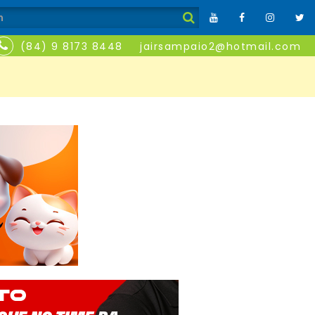
(84) 9 8173 8448
jairsampaio2@hotmail.com