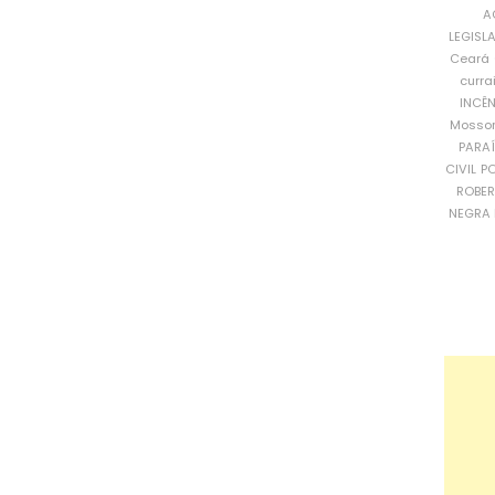
A
LEGISL
Ceará
curra
INCÊ
Mosso
PARA
CIVIL
PO
ROBE
NEGRA 