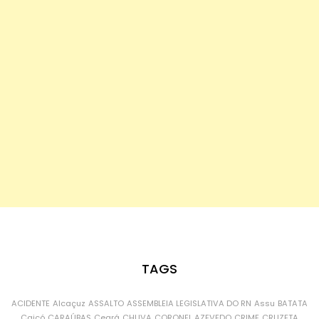
TAGS
ACIDENTE
Alcaçuz
ASSALTO
ASSEMBLEIA LEGISLATIVA DO RN
Assu
BATATA
Caicó
CARAÚBAS
Ceará
CHUVA
CORONEL AZEVEDO
CRIME
CRUZETA