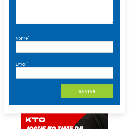
*
Nome
*
Email
ENVIAR