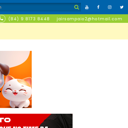
(84) 9 8173 8448
jairsampaio2@hotmail.com