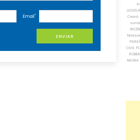
A
LEGISL
*
Email
Ceará
curra
INCÊ
Mosso
ENVIAR
PARA
CIVIL
PO
ROBE
NEGRA 