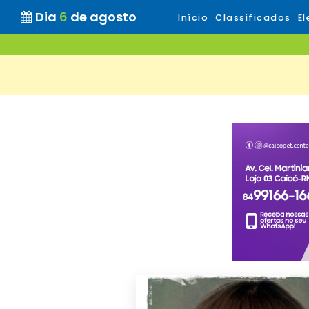
Dia
6
de agosto
Início
Classificados
El