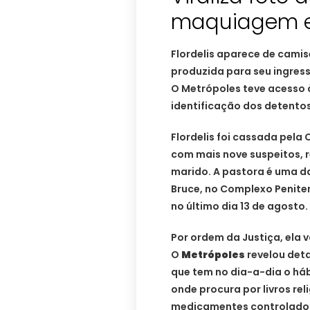
maquiagem e
Flordelis aparece de camis
produzida para seu ingress
O Metrópoles teve acesso 
identificação dos detentos
Flordelis foi cassada pel
com mais nove suspeitos, 
marido. A pastora é uma da
Bruce, no Complexo Peniten
no último dia 13 de agosto.
Por ordem da Justiça, ela v
O
Metrópoles
revelou detal
que tem no dia-a-dia o hábi
onde procura por livros rel
medicamentes controlados