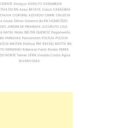
CIDENTE
Alcaçuz
ASSALTO
ASSEMBLEIA
ATIVA DO RN
Assu
BATATA
Caicó
CARAÚBAS
CHUVA
CORONEL AZEVEDO
CRIME
CRUZETA
is novos
Dilma
Governo do RN
HOMICÍDIO
NDIO
JARDIM DE PIRANHAS
JUCURUTU
LULA
ró
NATAL
Nilda
NÉLTER QUEIROZ
Pagamento
ÍBA
PARELHAS
Parnamirim
POLÍCIA
POLÍCIA
LÍCIA MILITAR
Política
PRF
RAFAEL MOTTA
RN
RTO GERMANO
Robinson Faria
Roubo
SERRA
DO NORTE
Temer
UFRN
Vivaldo Costa
Água
ÁLVARO DIAS