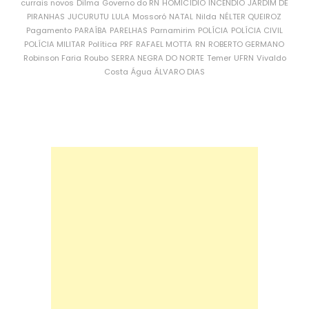
currais novos
Dilma
Governo do RN
HOMICÍDIO
INCÊNDIO
JARDIM DE
PIRANHAS
JUCURUTU
LULA
Mossoró
NATAL
Nilda
NÉLTER QUEIROZ
Pagamento
PARAÍBA
PARELHAS
Parnamirim
POLÍCIA
POLÍCIA CIVIL
POLÍCIA MILITAR
Política
PRF
RAFAEL MOTTA
RN
ROBERTO GERMANO
Robinson Faria
Roubo
SERRA NEGRA DO NORTE
Temer
UFRN
Vivaldo
Costa
Água
ÁLVARO DIAS