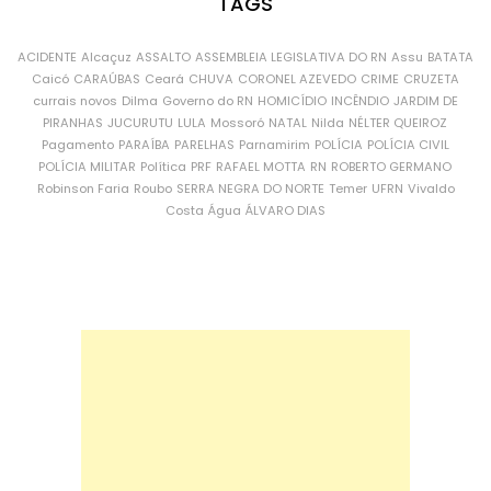
TAGS
ACIDENTE
Alcaçuz
ASSALTO
ASSEMBLEIA LEGISLATIVA DO RN
Assu
BATATA
Caicó
CARAÚBAS
Ceará
CHUVA
CORONEL AZEVEDO
CRIME
CRUZETA
currais novos
Dilma
Governo do RN
HOMICÍDIO
INCÊNDIO
JARDIM DE
PIRANHAS
JUCURUTU
LULA
Mossoró
NATAL
Nilda
NÉLTER QUEIROZ
Pagamento
PARAÍBA
PARELHAS
Parnamirim
POLÍCIA
POLÍCIA CIVIL
POLÍCIA MILITAR
Política
PRF
RAFAEL MOTTA
RN
ROBERTO GERMANO
Robinson Faria
Roubo
SERRA NEGRA DO NORTE
Temer
UFRN
Vivaldo
Costa
Água
ÁLVARO DIAS