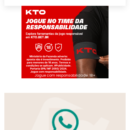
Jogue com responsabilidade. 18+