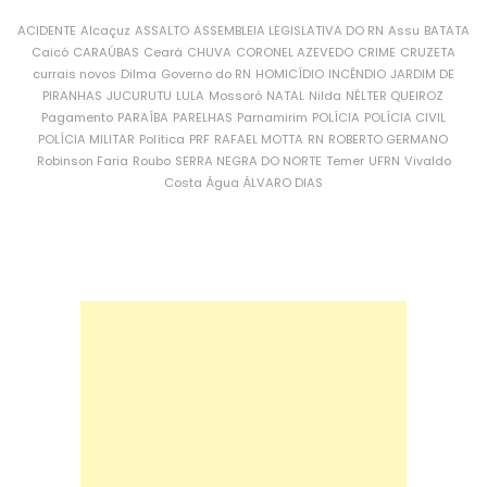
ACIDENTE
Alcaçuz
ASSALTO
ASSEMBLEIA LEGISLATIVA DO RN
Assu
BATATA
Caicó
CARAÚBAS
Ceará
CHUVA
CORONEL AZEVEDO
CRIME
CRUZETA
currais novos
Dilma
Governo do RN
HOMICÍDIO
INCÊNDIO
JARDIM DE
PIRANHAS
JUCURUTU
LULA
Mossoró
NATAL
Nilda
NÉLTER QUEIROZ
Pagamento
PARAÍBA
PARELHAS
Parnamirim
POLÍCIA
POLÍCIA CIVIL
POLÍCIA MILITAR
Política
PRF
RAFAEL MOTTA
RN
ROBERTO GERMANO
Robinson Faria
Roubo
SERRA NEGRA DO NORTE
Temer
UFRN
Vivaldo
Costa
Água
ÁLVARO DIAS