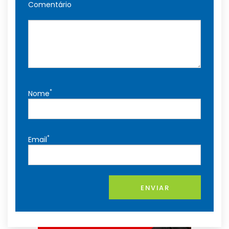
Comentário
*
Nome
*
Email
ENVIAR