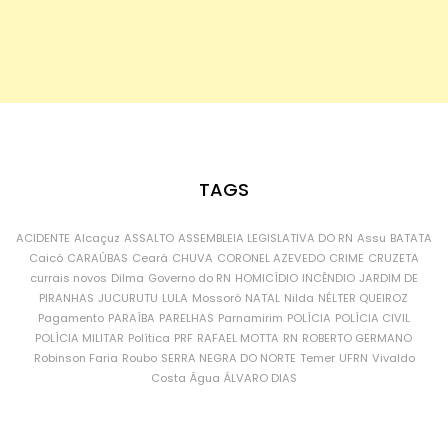
TAGS
ACIDENTE
Alcaçuz
ASSALTO
ASSEMBLEIA LEGISLATIVA DO RN
Assu
BATATA
Caicó
CARAÚBAS
Ceará
CHUVA
CORONEL AZEVEDO
CRIME
CRUZETA
currais novos
Dilma
Governo do RN
HOMICÍDIO
INCÊNDIO
JARDIM DE
PIRANHAS
JUCURUTU
LULA
Mossoró
NATAL
Nilda
NÉLTER QUEIROZ
Pagamento
PARAÍBA
PARELHAS
Parnamirim
POLÍCIA
POLÍCIA CIVIL
POLÍCIA MILITAR
Política
PRF
RAFAEL MOTTA
RN
ROBERTO GERMANO
Robinson Faria
Roubo
SERRA NEGRA DO NORTE
Temer
UFRN
Vivaldo
Costa
Água
ÁLVARO DIAS