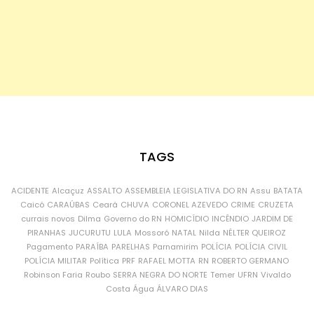
TAGS
ACIDENTE
Alcaçuz
ASSALTO
ASSEMBLEIA LEGISLATIVA DO RN
Assu
BATATA
Caicó
CARAÚBAS
Ceará
CHUVA
CORONEL AZEVEDO
CRIME
CRUZETA
currais novos
Dilma
Governo do RN
HOMICÍDIO
INCÊNDIO
JARDIM DE
PIRANHAS
JUCURUTU
LULA
Mossoró
NATAL
Nilda
NÉLTER QUEIROZ
Pagamento
PARAÍBA
PARELHAS
Parnamirim
POLÍCIA
POLÍCIA CIVIL
POLÍCIA MILITAR
Política
PRF
RAFAEL MOTTA
RN
ROBERTO GERMANO
Robinson Faria
Roubo
SERRA NEGRA DO NORTE
Temer
UFRN
Vivaldo
Costa
Água
ÁLVARO DIAS