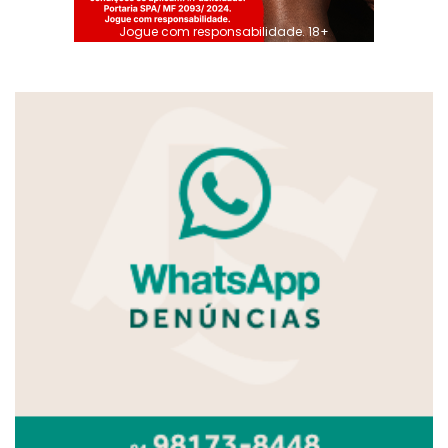
Jogue com responsabilidade. 18+