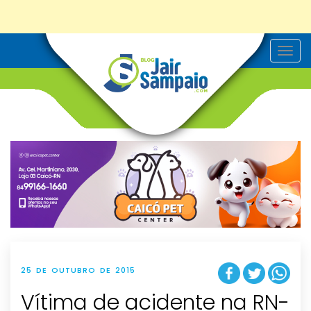
T
o
g
g
l
e
n
a
v
i
g
a
t
i
o
n
25 DE OUTUBRO DE 2015
Vítima de acidente na RN-